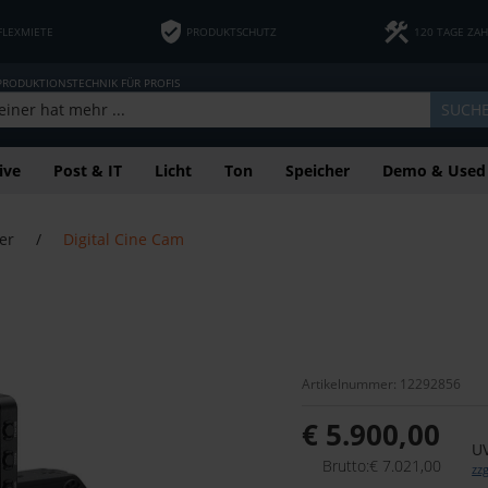
FLEXMIETE
PRODUKTSCHUTZ
120 TAGE ZA
 PRODUKTIONSTECHNIK FÜR PROFIS
SUCH
ive
Post & IT
Licht
Ton
Speicher
Demo & Used
er
/
Digital Cine Cam
Artikelnummer: 12292856
€ 5.900,00
UV
Brutto:€ 7.021,00
zz