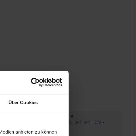
Über Cookies
inamen im Format Camera ID + Reel#
die De-squeeze (2,0x, 1,3x) im Sucher und am HDMI-
 Medien anbieten zu können
aten bei Zeitlupe und Zeitraffer