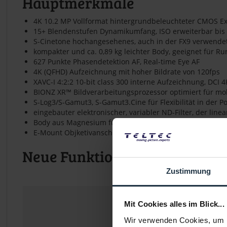
Hauptmerkmale
4K 10.2 MP Vollformat hintergrundbeleuchteter CMOS E
15+ Blendenstufen Dynamikumfang, ISO erweiterbar bis
S-Cinetone hochangesehenes, auch in der FX9 verwendete
kompakter und ca. 0,89 kg leichter Body, geeignet für 
627 Punkte Phasendetektion AF, Real-time Eye AF
4K (QFHD) Aufzeichnung mit hoher Bildrate von 120fps
XAVC-I 4:2:2 10-bit class 300 interne Aufzeichnung, DC
BIONZ XR™ Bildverarbeitungsprozessor optimiert für m
S-Log3/S-Gamut3, S-Gamut3.Cine für Flexibilität in der P
eingebauter elektronischer, variabler ND-Filter, der line
Body aus Magnesium für hohe Haltbarkeit bei geringem
E-Mount Objketivanschluss
Neue Funktionen:
Zustimmung
Mit Cookies alles im Blick...
Wir verwenden Cookies, um I