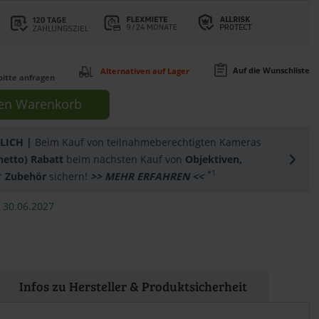
 Videos erklären
nden, dass Ihre Daten an YouTube
 und dass Sie die
Datenschutzerklärung
Auf die Wunschliste
Alternativen auf Lager
bitte anfragen
en
Warenkorb
LICH |
Beim Kauf von teilnahmeberechtigten Kameras
(netto) Rabatt
beim nächsten Kauf von
Objektiven,
*1
r
Zubehör
sichern!
>> MEHR ERFAHREN <<
 30.06.2027
Infos zu Hersteller & Produktsicherheit