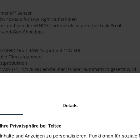
xmor R™ Sensor
 zu 409,600 für Low-Light Aufnahmen
s und von der VENICE-Farbmetrik inspiriertes Look-Profil
Run-and-Gun-Shootings
I 4K/QFHD 16bit RAW Output mit 12G-SDI
obile Filmaufnahmen
ostproduktion
ar von 1/4 - 1/128 ND einstellbar ist oder automatisch gesetzt wird
 Gewicht
Details
ab Version 4.00
Unterstützung für Filmdate
Hinzufügen einer Funktion, 
 Ihre Privatsphäre bei Teltec
Ausgang anzeigt
nhalte und Anzeigen zu personalisieren, Funktionen für soziale
Hinzufügen weiterer AF-Bildr