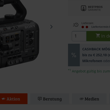
Mit dem Aufruf des
Sie sich einversta
übermittelt werden
Lieferzeit:
Liefertermin 
gelesen haben.
In d
CASHBACK MÖG
bis zu € 252,10 
Mikrofonen
ode
*1
Angebot gültig bis zum
Aktion
Beratung
Medien
