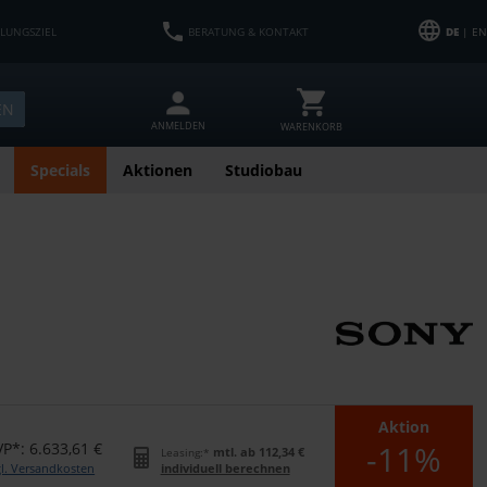
HLUNGSZIEL
BERATUNG & KONTAKT
DE
| EN
EN
ANMELDEN
WARENKORB
Specials
Aktionen
Studiobau
Aktion
-11%
P*: 6.633,61 €
mtl. ab 112,34 €
Leasing:*
gl. Versandkosten
individuell berechnen