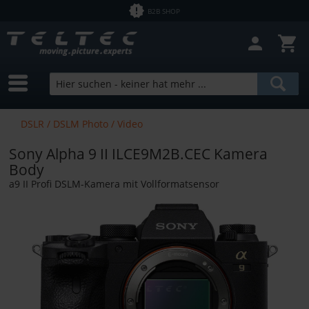
B2B SHOP
Filter schließen
Sofort lieferbar
Hersteller
Profoto
Preis
DSLR / DSLM Photo / Video
SmallRig
Bundle Products
Sony Alpha 9 II ILCE9M2B.CEC Kamera
Sony
von
0,01 €
bis
246892,00 €
Body
a9 II Profi DSLM-Kamera mit Vollformatsensor