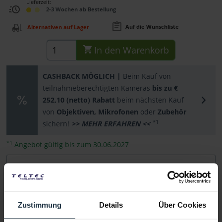
Lieferzeit:
2-3 Wochen ab Bestellung
Auf die Wunschliste
Alternativen auf Lager
In den
Warenkorb
CASHBACK MÖGLICH |
Beim Kauf von
teilnahmeberechtigten Kameras
bis zu €
252,10 (netto) Rabatt
beim nächsten Kauf
von
Objektiven, Mikrofonen
oder
Zubehör
*1
sichern!
>> MEHR ERFAHREN <<
*1
Angebot gültig bis zum 30.06.2027
Beschreibung
Die Sony Alpha 9 II (ILCE9M2B.CEC) ist eine professionelle
DSLM-Kamera mit mehrschichtigem...
mehr
Zustimmung
Details
Über Cookies
Zubehör
136