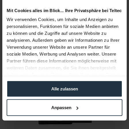
Zubehör und Empfehlungen
Mit Cookies alles im Blick... Ihre Privatsphäre bei Teltec
Wir verwenden Cookies, um Inhalte und Anzeigen zu
Beratung
personalisieren, Funktionen für soziale Medien anbieten
zu können und die Zugriffe auf unsere Website zu
Medien
analysieren. Außerdem geben wir Informationen zu Ihrer
Verwendung unserer Website an unsere Partner für
soziale Medien, Werbung und Analysen weiter. Unsere
Infos zu Hersteller & Produktsicherheit
Partner führen diese Informationen möglicherweise mit
Folgende Infos zum Hersteller sind verfübar......
mehr
weiteren Daten zusammen, die Sie ihnen bereitgestellt
haben oder die sie im Rahmen Ihrer Nutzung der Dienste
gesammelt haben.
Weitere Artikel von Sony ansehen
Alle zulassen
CASHBACK
BUNDLE
Anpassen