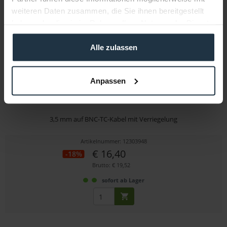
weiteren Daten zusammen, die Sie ihnen bereitgestellt
haben oder die sie im Rahmen Ihrer Nutzung der Dienste
gesammelt haben.
Alle zulassen
Anpassen
Deity C15
3,5 mm auf BNC-TC-Kabel mit Verriegelung
Artikelnummer: 12303948
€ 16,40
-18%
Brutto: € 19,52
sofort ab Lager