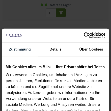
sofort ab Lager
Zustimmung
Details
Über Cookies
Tentacle Sync Tentacle auf LEMO 5-Pin-Adapterkabel
Mit Cookies alles im Blick... Ihre Privatsphäre bei Teltec
3,5-mm Klinke auf 5-Pin LEMO
Wir verwenden Cookies, um Inhalte und Anzeigen zu
personalisieren, Funktionen für soziale Medien anbieten
Artikelnummer: 12276873
zu können und die Zugriffe auf unsere Website zu
€ 36,10
-20%
analysieren. Außerdem geben wir Informationen zu Ihrer
Brutto: € 42,96
Verwendung unserer Website an unsere Partner für
sofort ab Lager
soziale Medien, Werbung und Analysen weiter. Unsere
Partner führen diese Informationen möglicherweise mit