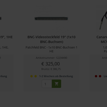
19", 1HE
BNC-Videosteckfeld 19" (1x10
Canar
BNC-Buchsen)
MCV
, 1HE,
Patchfeld BNC - 1x10 BNC-Buchsen 1
1,
HE
P
1
Artikelnummer: 12234490
Art
€ 325,00
Brutto: € 386,75
llung
1-2 Wochen ab Bestellung
Li