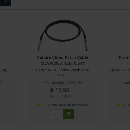
Canare Video Patch Cable
Kram
MCVPC003, 12G, 0,3 m
ung)
0,3 m 12G-SDI Video-Patchkabel,
HDMI Rx R/
schwarz
7
Artikelnummer: 12280130
Art
€ 16,98
Brutto: € 20,21
r
2-3 Wochen ab Bestellung
1