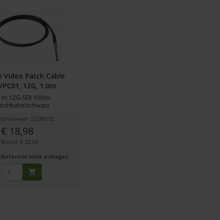
e Video Patch Cable
PC01, 12G, 1.0m
0 m 12G-SDI Video-
atchkabelschwarz
ikelnummer: 12280132
€ 18,98
Brutto: € 22,59
efertermin bitte anfragen