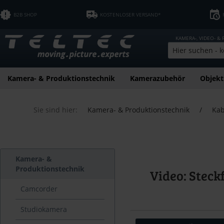
B2B SHOP
KOSTENLOSER VERSAND*
KAMERA-, VIDEO- &
Kamera- & Produktionstechnik
Kamerazubehör
Objekt
Sie sind hier:
Kamera- & Produktionstechnik
/
Kab
Kamera- &
Produktionstechnik
Video: Steck
Camcorder
Studiokamera