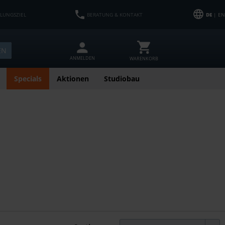
HLUNGSZIEL
BERATUNG & KONTAKT
DE
| EN
EN
ANMELDEN
WARENKORB
Specials
Aktionen
Studiobau