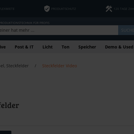
FLEXMIETE
PRODUKTSCHUTZ
120 TAGE ZA
 PRODUKTIONSTECHNIK FÜR PROFIS
SUCH
ive
Post & IT
Licht
Ton
Speicher
Demo & Used
el, Steckfelder
/
Steckfelder Video
felder