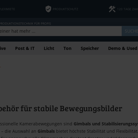
FLEXMIETE
PRODUKTSCHUTZ
120 TAGE ZA
 PRODUKTIONSTECHNIK FÜR PROFIS
SUCH
ive
Post & IT
Licht
Ton
Speicher
Demo & Used
r
behör für stabile Bewegungsbilder
fessionelle Kamerabewegungen sind
Gimbals und Stabilisierungss
 – die Auswahl an
Gimbals
bietet höchste Stabilität und Flexibilitä