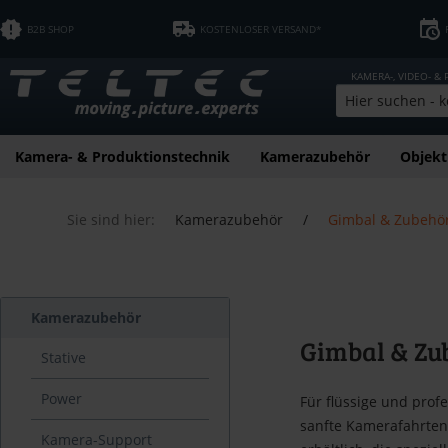
B2B SHOP
KOSTENLOSER VERSAND*
KAMERA-, VIDEO- &
Kamera- & Produktionstechnik
Kamerazubehör
Objekt
Sie sind hier:
Kamerazubehör
/
Gimbal & Zubehö
Kamerazubehör
Gimbal & Zu
Stative
Power
Für flüssige und pro
sanfte Kamerafahrten
Kamera-Support