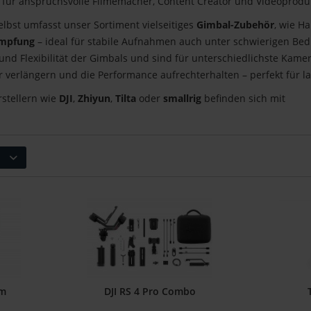
ell für anspruchsvolle Filmemacher, Content Creator und Videoprod
lbst umfasst unser Sortiment vielseitiges
Gimbal-Zubehör
, wie H
ämpfung
– ideal für stabile Aufnahmen auch unter schwierigen Bed
und Flexibilität der Gimbals und sind für unterschiedlichste Kame
r verlängern und die Performance aufrechterhalten – perfekt für 
rstellern wie
DJI
,
Zhiyun
,
Tilta
oder
smallrig
befinden sich mit
m
DJI RS 4 Pro Combo