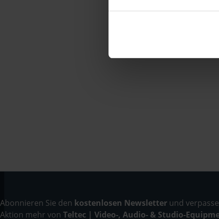
Brutto: € 591,00
sofort ab Lage
Abonnieren Sie den
kostenlosen Newsletter
und verpassen
Aktion mehr von
Teltec | Video-, Audio- & Studio-Equipm