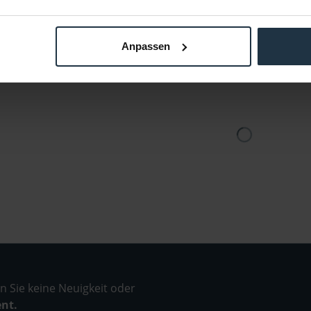
Brutto: € 61,58
r
4 Wochen ab Bestellung
Anpassen
 Sie keine Neuigkeit oder
ent.