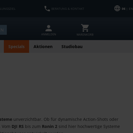
HLUNGSZIEL
BERATUNG & KONTAKT
DE
| EN
EN
ANMELDEN
WARENKORB
Specials
Aktionen
Studiobau
ysteme
unverzichtbar. Ob für dynamische Action-Shots oder
t. Vom
DJI RS
bis zum
Ronin 2
sind hier hochwertige Systeme