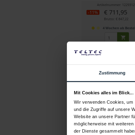
Artikelnummer: 1229312
€ 711,95
-11%
Brutto: € 847,22
4 Wochen ab Bestel
Zustimmung
Mit Cookies alles im Blick...
DJI Ronin 4D Hand Grip
Wir verwenden Cookies, um I
und die Zugriffe auf unsere 
Handgriff zur Fokus-, Kame
Website an unsere Partner fü
Gimbal-Steuerung
möglicherweise mit weiteren
Artikelnummer: 1230184
der Dienste gesammelt habe
€ 496,64
-13%