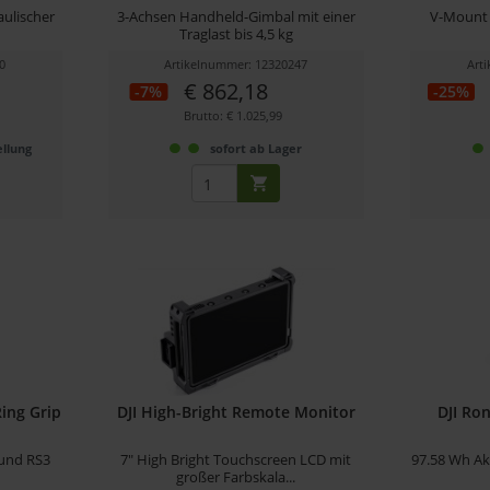
ulischer
3-Achsen Handheld-Gimbal mit einer
V-Mount 
Traglast bis 4,5 kg
0
Artikelnummer: 12320247
Art
€ 862,18
-7%
-25%
Brutto: € 1.025,99
llung
sofort ab Lager
ing Grip
DJI High-Bright Remote Monitor
DJI Ron
 und RS3
7" High Bright Touchscreen LCD mit
97.58 Wh Ak
großer Farbskala...