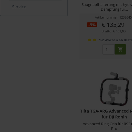
Saugnapfhalterung mit hydra
Service
Dämpfung für...
Artikelnummer: 1232645
€ 135,29
-9%
Brutto: € 161,00
1-2 Wochen ab Beste
Tilta TGA-ARG Advanced R
für DJI Ronin
Advanced Ring Grip für RS2
Pro