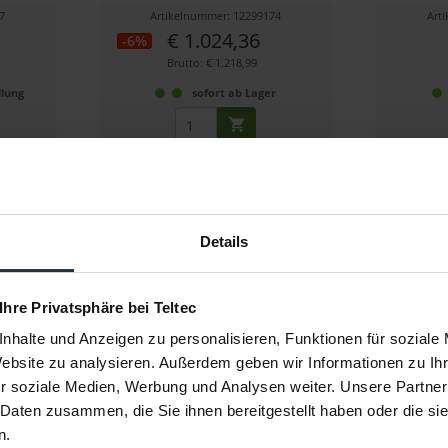
7
Artikelnummer: 12299174
Art
€ 1.024,36
-6%
Brutto: € 1.218,99
lung
sofort ab Lager
Details
 Ihre Privatsphäre bei Teltec
s Combo
Tilta TGA-ARG-SSC Soft Shell Case
T
nhalte und Anzeigen zu personalisieren, Funktionen für soziale
for Advanced...
Website zu analysieren. Außerdem geben wir Informationen zu I
ra- und
Soft-Tasche für Advanced Ring Grip
60
r soziale Medien, Werbung und Analysen weiter. Unsere Partner
 Daten zusammen, die Sie ihnen bereitgestellt haben oder die s
4
Artikelnummer: 12302757
Art
n.
€ 51,75
-25%
-21%