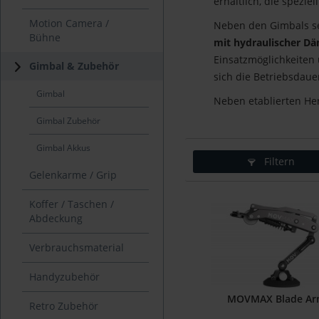
erhältlich, die spezi
Motion Camera /
Neben den Gimbals se
Bühne
mit hydraulischer D
Einsatzmöglichkeiten 
Gimbal & Zubehör
sich die Betriebsdaue
Gimbal
Neben etablierten He
Gimbal Zubehör
Gimbal Akkus
Filtern
Gelenkarme / Grip
Koffer / Taschen /
Abdeckung
Verbrauchsmaterial
Handyzubehör
MOVMAX Blade Ar
Retro Zubehör