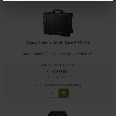
Sigma Polymer Multi-Case PMC-002
Transportkoffer für 20, 24, 35, 50 und 85mm FF...
Artikelnummer: 12270780
€ 649,00
Brutto: € 772,31
1-2 Wochen ab Bestellung