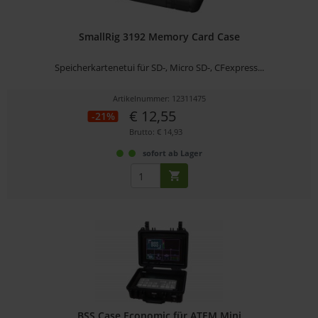
SmallRig 3192 Memory Card Case
Speicherkartenetui für SD-, Micro SD-, CFexpress...
Artikelnummer: 12311475
€ 12,55
-21%
Brutto: € 14,93
sofort ab Lager
BSS Case Economic für ATEM Mini