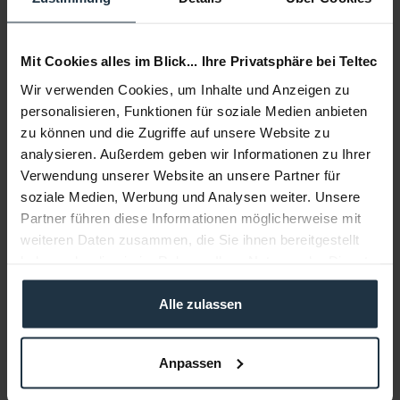
Mit Cookies alles im Blick... Ihre Privatsphäre bei Teltec
Wir verwenden Cookies, um Inhalte und Anzeigen zu
personalisieren, Funktionen für soziale Medien anbieten
zu können und die Zugriffe auf unsere Website zu
analysieren. Außerdem geben wir Informationen zu Ihrer
Verwendung unserer Website an unsere Partner für
Sigma Polymer Multi-Case PMC-001
soziale Medien, Werbung und Analysen weiter. Unsere
Partner führen diese Informationen möglicherweise mit
passend für High Speed Zoom Line Objektiv
weiteren Daten zusammen, die Sie ihnen bereitgestellt
haben oder die sie im Rahmen Ihrer Nutzung der Dienste
Artikelnummer: 12270779
gesammelt haben.
€ 499,00
Alle zulassen
Brutto: € 593,81
1-2 Wochen ab Bestellung
Anpassen