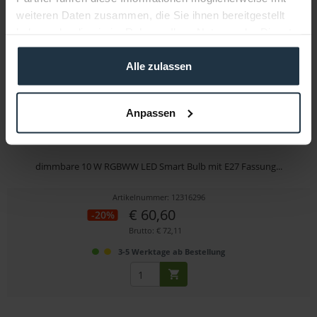
weiteren Daten zusammen, die Sie ihnen bereitgestellt
haben oder die sie im Rahmen Ihrer Nutzung der Dienste
gesammelt haben.
Alle zulassen
Anpassen
Godox C7R KNOWLED RGB WW LED Leuchte
dimmbare 10 W RGBWW LED Smart Bulb mit E27 Fassung...
Artikelnummer: 12316296
€ 60,60
-20%
Brutto: € 72,11
3-5 Werktage ab Bestellung