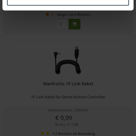
Brutto: € 2.817,31
länger als 4 Wochen
Manfrotto 1F Link Kabel
1F Link Kabel für Genie Motion Controller
Artikelnummer: 12305167
€ 9,99
Brutto: € 11,89
1-2 Wochen ab Bestellung