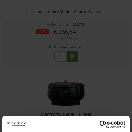
leistungsstarkes Motion-Control-System
Artikelnummer: 12290793
€ 365,54
-22%
Brutto: € 434,99
sofort ab Lager
Manfrotto Genie II Linear
Motion Control auf einer Ebene