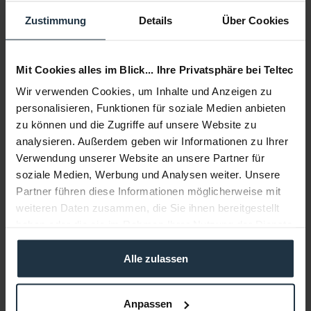
Artikelnummer: 12275109
Zustimmung
Details
Über Cookies
€ 915,83
Brutto: € 1.089,84
Mit Cookies alles im Blick... Ihre Privatsphäre bei Teltec
2-3 Wochen ab Bestellung
Wir verwenden Cookies, um Inhalte und Anzeigen zu
personalisieren, Funktionen für soziale Medien anbieten
zu können und die Zugriffe auf unsere Website zu
analysieren. Außerdem geben wir Informationen zu Ihrer
Verwendung unserer Website an unsere Partner für
soziale Medien, Werbung und Analysen weiter. Unsere
Partner führen diese Informationen möglicherweise mit
weiteren Daten zusammen, die Sie ihnen bereitgestellt
haben oder die sie im Rahmen Ihrer Nutzung der Dienste
Manfrotto Slingshot 3-Achsen Cable Cam Indie...
gesammelt haben.
Alle zulassen
Slingshot mit 3-Achsen Motion Control
Artikelnummer: 12305119
Anpassen
€ 2.367,49