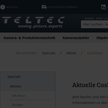
B2B SHOP
KOSTENLOSER VERSAND*
KAMERA-, VIDEO- &
Kamera- & Produktionstechnik
Kamerazubehör
Objekt
Sie sind hier:
Specials
/
Aktion
/
Cashback
Specials
Aktuelle Ca
Aktion
0% Aktion
Jetzt kaufen und von 
Informationen zu den 
Bundles