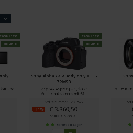
CASHBACK
CASHBACK
BUNDLE
BUNDLE
 only
Sony Alpha 7R V Body only ILCE-
Sony
7RM5B
atkamera
8Kp24 / 4Kp60 spiegellose
16 - 35 mm 
Vollformatkamera mit 61...
9
Artikelnummer: 12307577
Art
€ 3.360,50
-11%
Brutto: € 3.999,00
r
sofort ab Lager