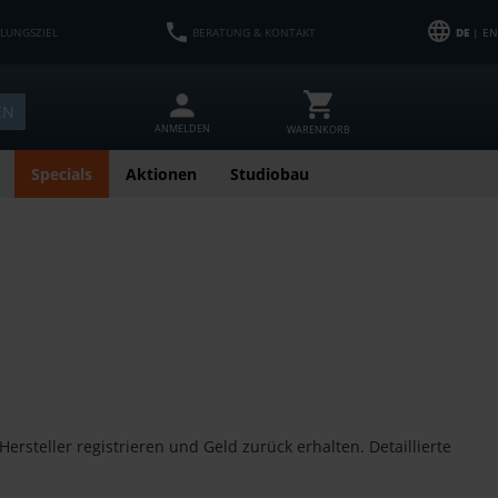
HLUNGSZIEL
BERATUNG & KONTAKT
DE
| EN
EN
ANMELDEN
WARENKORB
Specials
Aktionen
Studiobau
rsteller registrieren und Geld zurück erhalten. Detaillierte