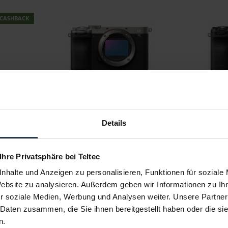
CASHBACK
ITAL ED
Sony Alpha 7C II Body only silber
Sony A
II
(ILCE7CM2S.CEC)
schw
-Mount
4K Vollformatkamera mit 33 MP Exmor
4K Vollform
R CMOS Sensor,...
Details
1
Artikelnummer: 12314493
Art
€ 1.685,12
-16%
-17%
Brutto: € 2.005,29
 Ihre Privatsphäre bei Teltec
ellung
3-5 Werktage ab Bestellung
nhalte und Anzeigen zu personalisieren, Funktionen für soziale
Website zu analysieren. Außerdem geben wir Informationen zu I
r soziale Medien, Werbung und Analysen weiter. Unsere Partner
 Daten zusammen, die Sie ihnen bereitgestellt haben oder die s
n.