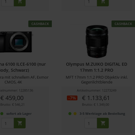
CASHBACK
CASHBACK
ha 6100 ILCE-6100 (nur
Olympus M.ZUIKO DIGITAL ED
Body, Schwarz)
17mm 1:1.2 PRO
a mit schnellem AF, Exmor
MFT 17mm 1:1.2 PRO Objektiv inkl.
CMOS, 4K
Gegenlichtblende
ikelnummer: 12285136
Artikelnummer: 12273249
€ 459,00
€ 1.133,61
-7%
Brutto: € 546,21
Brutto: € 1.349,00
sofort ab Lager
3-5 Werktage ab Bestellung