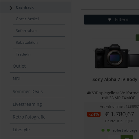
Cashback
Gratis-Artikel
Filtern
Sofortrabatt
Rabattaktion
Trade-In
Outlet
NDI
Sony Alpha 7 IV Body
Sommer Deals
4K60P spiegellose Vollform
mit 33 MP EXMOR...
Livestreaming
Artikelnummer: 1229907
€ 1.780,67
-24%
Retro Fotografie
Brutto: € 2.119,00
Lifestyle
sofort ab Lage