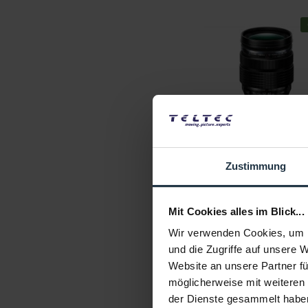
OM SYSTEM M.ZUIKO DIG
12-40mm 1:2.8 PRO 
12- 40 mm 1:2.8 PRO MFT
Objektiv, schwarz
Zustimmung
Artikelnummer: 1230815
€ 777,31
-16%
Brutto: € 925,00
Mit Cookies alles im Blick...
3-5 Werktage ab Best
Wir verwenden Cookies, um I
und die Zugriffe auf unsere 
Website an unsere Partner fü
möglicherweise mit weiteren
der Dienste gesammelt habe