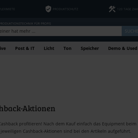
FLEXMIETE
PRODUKTSCHUTZ
120 TAGE ZA
 PRODUKTIONSTECHNIK FÜR PROFIS
SUCH
ive
Post & IT
Licht
Ton
Speicher
Demo & Used
shback-Aktionen
Cashback profitieren! Nach dem Kauf einfach das Equipment beim He
jeweiligen Cashback-Aktionen sind bei den Artikeln aufgeführt.