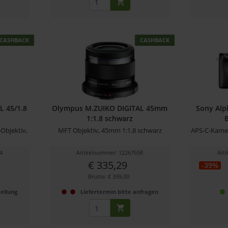
CASHBACK
CASHBACK
 45/1.8
Olympus M.ZUIKO DIGITAL 45mm
Sony Alp
1:1.8 schwarz
bjektiv,
MFT Objektiv, 45mm 1:1.8 schwarz
APS-C-Kamer
4
Artikelnummer: 12267658
Art
€ 335,29
-39%
Brutto: € 399,00
ellung
Liefertermin bitte anfragen