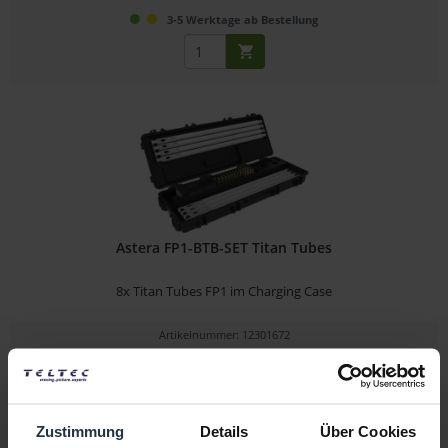
3-5 Werktage ab Bestellung
Astera FP1-BTB-SET Titan Tubes
8x Titan Tubes FP1 im Charging Case
Artikelnummer: 12301672
€ 6.123,80
Brutto: € 7.287,32
2-3 Wochen ab Bestellung
Zustimmung
Details
Über Cookies