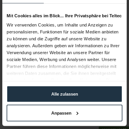
Mit Cookies alles im Blick... Ihre Privatsphäre bei Teltec
Wir verwenden Cookies, um Inhalte und Anzeigen zu
personalisieren, Funktionen für soziale Medien anbieten
zu können und die Zugriffe auf unsere Website zu
analysieren. Außerdem geben wir Informationen zu Ihrer
Verwendung unserer Website an unsere Partner für
Nanlite PavoTube II 30X 4 Kit
soziale Medien, Werbung und Analysen weiter. Unsere
Partner führen diese Informationen möglicherweise mit
Dimmbare 36 W Full Color RGBWW LED Leuchte im 4er Set
weiteren Daten zusammen, die Sie ihnen bereitgestellt
haben oder die sie im Rahmen Ihrer Nutzung der Dienste
Artikelnummer: 12304651
€ 1.425,56
gesammelt haben.
-26%
Alle zulassen
Brutto: € 1.696,42
sofort ab Lager
Anpassen