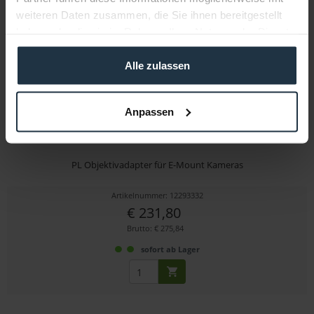
weiteren Daten zusammen, die Sie ihnen bereitgestellt
haben oder die sie im Rahmen Ihrer Nutzung der Dienste
gesammelt haben.
Alle zulassen
Anpassen
DZOFILM Octopus Adapter für PL zu E Mount
PL Objektivadapter für E-Mount Kameras
Artikelnummer: 12293332
€ 231,80
Brutto: € 275,84
sofort ab Lager