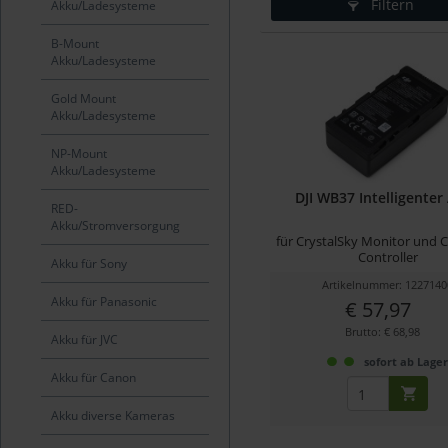
Filtern
Akku/Ladesysteme
B-Mount
Akku/Ladesysteme
Gold Mount
Akku/Ladesysteme
NP-Mount
Akku/Ladesysteme
DJI WB37 Intelligenter
RED-
Akku/Stromversorgung
für CrystalSky Monitor und
Controller
Akku für Sony
Artikelnummer: 1227140
Akku für Panasonic
€ 57,97
Brutto: € 68,98
Akku für JVC
sofort ab Lage
Akku für Canon
Akku diverse Kameras