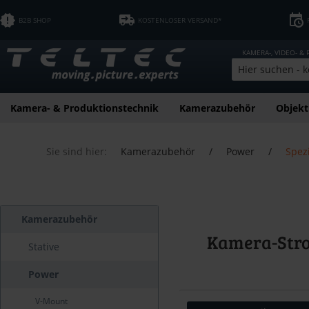
B2B SHOP
KOSTENLOSER VERSAND*
KAMERA-, VIDEO- &
Kamera- & Produktionstechnik
Kamerazubehör
Objekt
Sie sind hier:
Kamerazubehör
/
Power
/
Spez
Kamerazubehör
Kamera-Stro
Stative
Power
V-Mount