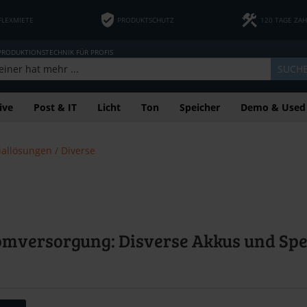
FLEXMIETE
PRODUKTSCHUTZ
120 TAGE ZA
 PRODUKTIONSTECHNIK FÜR PROFIS
SUCH
ive
Post & IT
Licht
Ton
Speicher
Demo & Used
iallösungen / Diverse
mversorgung: Disverse Akkus und Spe