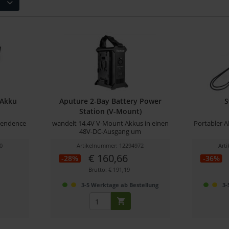
 Akku
Aputure 2-Bay Battery Power
S
Station (V-Mount)
 Cendence
wandelt 14,4V V-Mount Akkus in einen
Portabler 
48V-DC-Ausgang um
0
Artikelnummer: 12294972
Art
€ 160,66
-28%
-36%
Brutto: € 191,19
r
3-5 Werktage ab Bestellung
3-