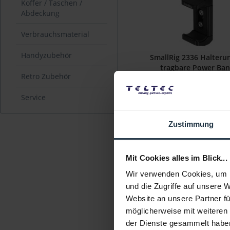
Koffer / Taschen /
Abdeckung
Verbrauchsmaterial
Handyzubehör
SmallRig 2336 Halterun
tragbare Power Ban
Retro Zubehör
53 mm bis 87 mm
Service
Artikelnummer: 1228433
€ 22,61
Zustimmung
Brutto: € 26,91
sofort ab Lage
Mit Cookies alles im Blick...
Wir verwenden Cookies, um I
und die Zugriffe auf unsere 
Website an unsere Partner fü
möglicherweise mit weiteren
der Dienste gesammelt habe