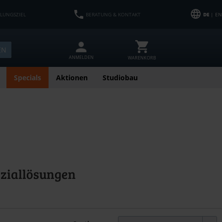
HLUNGSZIEL
BERATUNG & KONTAKT
DE
| EN
EN
ANMELDEN
WARENKORB
Specials
Aktionen
Studiobau
ziallösungen