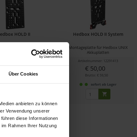
edbox HOLD II
Hedbox HOLD II System
platte für Hedbox UNIX
Montageplatte für Hedbox UNIX
Akkuplatten
Akkuplatten
ikelnummer: 12289943
Artikelnummer: 12291413
€ 27,55
€ 50,00
Über Cookies
Brutto: € 32,78
Brutto: € 59,50
sofort ab Lager
sofort ab Lager
 Medien anbieten zu können
hrer Verwendung unserer
 führen diese Informationen
ie im Rahmen Ihrer Nutzung