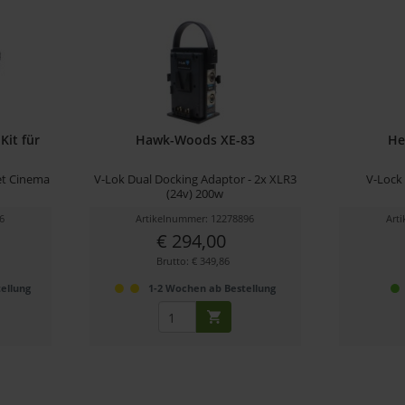
Kit für
Hawk-Woods XE-83
He
et Cinema
V-Lok Dual Docking Adaptor - 2x XLR3
V-Lock 
(24v) 200w
6
Artikelnummer: 12278896
Art
€ 294,00
Brutto: € 349,86
ellung
1-2 Wochen ab Bestellung