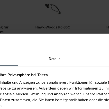
g für
Hawk-Woods PC-30C
H
ks
Adapterkabel D-TAP Stecker <> BM
Montage
Pocket Camera
9
Artikelnummer: 12253100
Art
€ 31,50
-10%
-21%
Details
Brutto: € 37,49
r
sofort ab Lager
 Ihre Privatsphäre bei Teltec
nhalte und Anzeigen zu personalisieren, Funktionen für soziale
Website zu analysieren. Außerdem geben wir Informationen zu I
r soziale Medien, Werbung und Analysen weiter. Unsere Partner
 Daten zusammen, die Sie ihnen bereitgestellt haben oder die s
n.