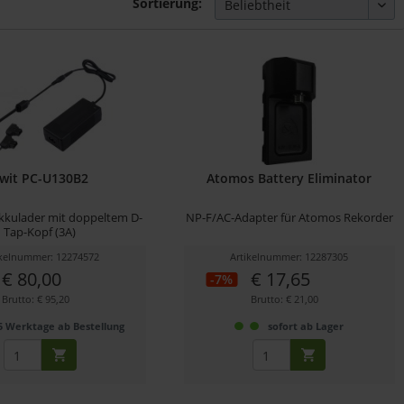
Sortierung:
wit PC-U130B2
Atomos Battery Eliminator
Akkulader mit doppeltem D-
NP-F/AC-Adapter für Atomos Rekorder
Tap-Kopf (3A)
ikelnummer: 12274572
Artikelnummer: 12287305
€ 80,00
€ 17,65
-7%
Brutto: € 95,20
Brutto: € 21,00
5 Werktage ab Bestellung
sofort ab Lager