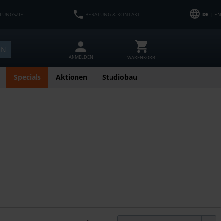
HLUNGSZIEL
BERATUNG & KONTAKT
DE
| EN
EN
ANMELDEN
WARENKORB
Specials
Aktionen
Studiobau