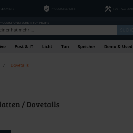
FLEXMIETE
PRODUKTSCHUTZ
120 TAGE ZA
 PRODUKTIONSTECHNIK FÜR PROFIS
SUCH
ive
Post & IT
Licht
Ton
Speicher
Demo & Used
/
Dovetails
atten / Dovetails