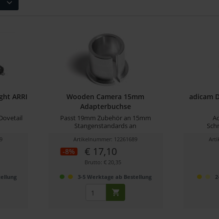
ght ARRI
Wooden Camera 15mm
adicam D
Adapterbuchse
Dovetail
Passt 19mm Zubehör an 15mm
Ad
Stangenstandards an
Sch
9
Artikelnummer: 12261689
Art
€ 17,10
-8%
Brutto: € 20,35
ellung
3-5 Werktage ab Bestellung
2