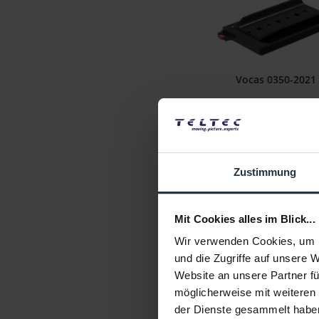
Vocas 0350-2021
Standard short dovetail bala
MKII, 150 mm
Artikelnummer: 1228938
€ 145,00
Zustimmung
Brutto: € 172,55
1-2 Wochen ab Beste
Mit Cookies alles im Blick...
Wir verwenden Cookies, um I
und die Zugriffe auf unsere 
Website an unsere Partner fü
möglicherweise mit weiteren
der Dienste gesammelt habe