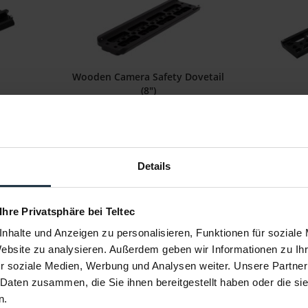
Wooden Camera Safety Dovetail
(8")
nce plate
8" ARRI Standard Dovetail mit
10" Ligh
Sicherheitssperre
3
Artikelnummer: 12262374
Art
€ 154,10
-15%
Details
Brutto: € 183,38
llung
Liefertermin bitte anfragen
 Ihre Privatsphäre bei Teltec
nhalte und Anzeigen zu personalisieren, Funktionen für soziale
Website zu analysieren. Außerdem geben wir Informationen zu I
r soziale Medien, Werbung und Analysen weiter. Unsere Partner
 Daten zusammen, die Sie ihnen bereitgestellt haben oder die s
n.