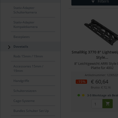
Filtern
Stativ-Adapter
Schulterkamera
Stativ-Adapter
Kompaktkamera
Baseplates
Dovetails
SmallRig 3770 8" Lightwei
Rods 15mm / 19mm
Style...
8" Leichtgewicht ARRI Style 
Accessories 15mm /
Platte für 4002
19mm
Artikelnummer: 1230522
€ 60,64
Handgriffe
-15%
Brutto: € 72,16
Schulterstützen
3-5 Werktage ab Best
Cage-Systeme
Bundles Schulter Set Up