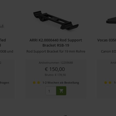
ied
ARRI K2.0000440 Rod Support
Vocas 035
l
Bracket RSB-19
200B und
Rod Support Bracket für 19 mm Rohre
Canon EOS
2
Artikelnummer: 12259688
Art
€ 150,00
Brutto: € 178,50
nfragen
1-2 Wochen ab Bestellung
1