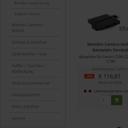
Bundles Studio Set Up
Zubehör: Divers
Motion Camera /
Bühne
Gimbal & Zubehör
Wooden Camera Unif
Baseplate Dovetai
Gelenkarme / Grip
Baseplate für Canon C200, C
C700
Koffer / Taschen /
Artikelnummer: 1227511
Abdeckung
€ 116,81
-8%
Verbrauchsmaterial
Brutto: € 139,00
Liefertermin bitte a
Handyzubehör
Retro Zubehör
Service