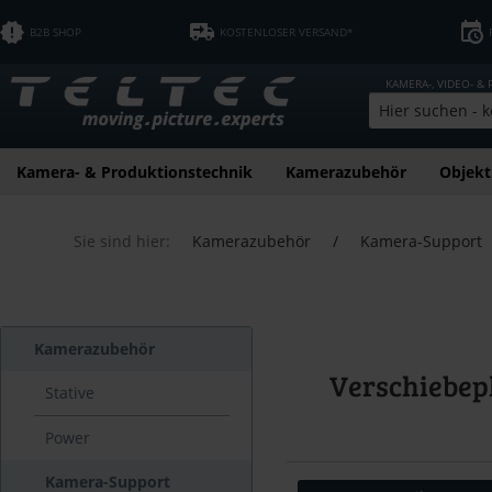
B2B SHOP
KOSTENLOSER VERSAND*
KAMERA-, VIDEO- &
Kamera- & Produktionstechnik
Kamerazubehör
Objekt
Sie sind hier:
Kamerazubehör
/
Kamera-Support
Kamerazubehör
Verschiebepl
Stative
Power
Kamera-Support