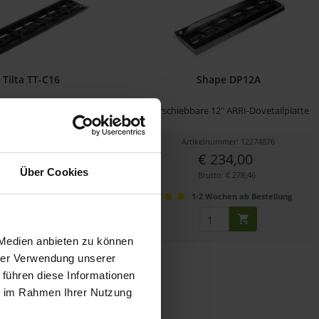
Tilta TT-C16
Shape DP12A
tweight-Dovetail-Plate -
Verschiebbare 12" ARRI-Dovetailplatte
schwarz
ikelnummer: 12277688
Artikelnummer: 12274876
€ 58,85
€ 234,00
Über Cookies
Brutto: € 70,03
Brutto: € 278,46
sofort ab Lager
1-2 Wochen ab Bestellung
 Medien anbieten zu können
hrer Verwendung unserer
 führen diese Informationen
ie im Rahmen Ihrer Nutzung