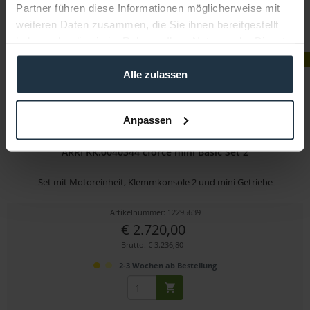
Partner führen diese Informationen möglicherweise mit
weiteren Daten zusammen, die Sie ihnen bereitgestellt
haben oder die sie im Rahmen Ihrer Nutzung der Dienste
gesammelt haben.
EMPFEHLUNG
Alle zulassen
Anpassen
ARRI KK.0040344 cforce mini Basic Set 2
Set mit Motoreinheit, Klemmkonsole 2 und mini Getriebe
Artikelnummer: 12295639
€ 2.720,00
Brutto: € 3.236,80
2-3 Wochen ab Bestellung