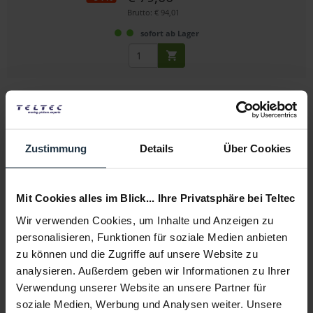
Brutto: € 94,01
sofort ab Lager
Zustimmung
Details
Über Cookies
ARRI KK.0041791 Hi-5 Hand Unit Basic Set
Mit Cookies alles im Blick... Ihre Privatsphäre bei Teltec
Wir verwenden Cookies, um Inhalte und Anzeigen zu
Wireless Camera & Multi-Axis Lens Control Hand Unit
personalisieren, Funktionen für soziale Medien anbieten
zu können und die Zugriffe auf unsere Website zu
Artikelnummer: 12297203
€ 9.660,00
analysieren. Außerdem geben wir Informationen zu Ihrer
Brutto: € 11.495,40
Verwendung unserer Website an unsere Partner für
soziale Medien, Werbung und Analysen weiter. Unsere
4 Wochen ab Bestellung