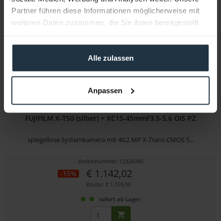
Liefertermin bitte anfragen
Partner führen diese Informationen möglicherweise mit
weiteren Daten zusammen, die Sie ihnen bereitgestellt
haben oder die sie im Rahmen Ihrer Nutzung der Dienste
gesammelt haben.
Alle zulassen
Anpassen
FUJIFILM X-T50 (silber) + XC15-45mmF3.5-5.6 OIS PZ
spiegellose Systemkamera mit 40,2 MP X-Trans CMOS 5...
Artikelnummer: 12326080
€ 1.142,02
-15%
Brutto: € 1.359,00
sofort ab Lager