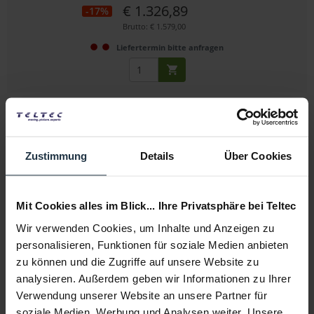
€ 1.326,89
-17%
Brutto: € 1.579,00
Liefertermin bitte anfragen
Zustimmung
Details
Über Cookies
Mit Cookies alles im Blick... Ihre Privatsphäre bei Teltec
FUJIFILM X-T50 (schwarz) + XC15-45mmF3.5-5.6...
Wir verwenden Cookies, um Inhalte und Anzeigen zu
spiegellose Systemkamera mit 40,2 MP X-Trans CMOS 5...
personalisieren, Funktionen für soziale Medien anbieten
zu können und die Zugriffe auf unsere Website zu
Artikelnummer: 12326079
analysieren. Außerdem geben wir Informationen zu Ihrer
€ 1.142,02
-15%
Verwendung unserer Website an unsere Partner für
Brutto: € 1.359,00
soziale Medien, Werbung und Analysen weiter. Unsere