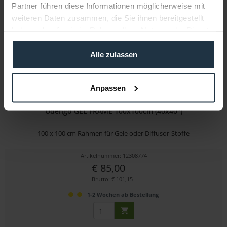
Partner führen diese Informationen möglicherweise mit
weiteren Daten zusammen, die Sie ihnen bereitgestellt
haben oder die sie im Rahmen Ihrer Nutzung der Dienste
gesammelt haben.
Alle zulassen
Anpassen
Udengo GEL FRAME 100x100cm (40x40")
100 x 100 cm Rahmen für Gele oder Diffusor-Stoffe
Artikelnummer: 12308774
€ 85,00
Brutto: € 101,15
1-2 Wochen ab Bestellung