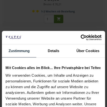
Brutto: € 70,21
1-2 Wochen ab Bestellung
Zustimmung
Details
Über Cookies
Nanlite T12-1-BHP Halterung mit Doppelgelenk
Mit Cookies alles im Blick... Ihre Privatsphäre bei Teltec
Wir verwenden Cookies, um Inhalte und Anzeigen zu
Leuchtenhalterung mit Doppelgelenk
personalisieren, Funktionen für soziale Medien anbieten
zu können und die Zugriffe auf unsere Website zu
Artikelnummer: 12302321
€ 56,25
-25%
analysieren. Außerdem geben wir Informationen zu Ihrer
Brutto: € 66,94
Verwendung unserer Website an unsere Partner für
soziale Medien, Werbung und Analysen weiter. Unsere
3-5 Werktage ab Bestellung