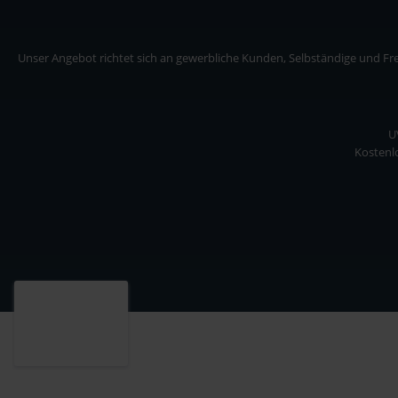
Unser Angebot richtet sich an gewerbliche Kunden, Selbständige und Frei
U
Kostenlo
Unser Angebot richtet sich an gewerbliche Kunden, Selbständige und Freiberuf