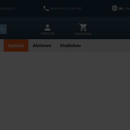
HLUNGSZIEL
BERATUNG & KONTAKT
DE
| EN
EN
ANMELDEN
WARENKORB
Specials
Aktionen
Studiobau