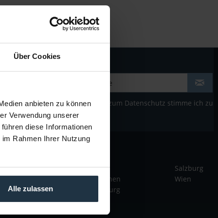
Über Cookies
Der Bestimmung zum
Datenschutz
stimme ich zu
 Medien anbieten zu können
hrer Verwendung unserer
 führen diese Informationen
ie im Rahmen Ihrer Nutzung
LTEC VOR ORT
Rhein-Main
Berlin
Salzburg
Köln
München
Wien
Alle zulassen
Karlsruhe
Hamburg