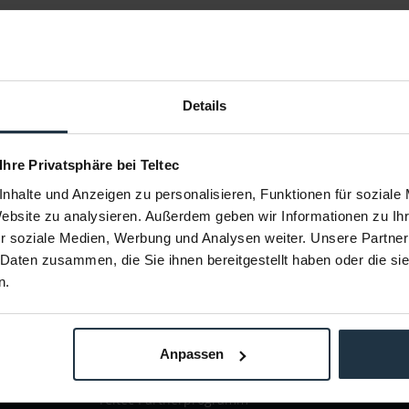
Details
 Sie keine Neuigkeit oder
 Ihre Privatsphäre bei Teltec
ent.
nhalte und Anzeigen zu personalisieren, Funktionen für soziale
Website zu analysieren. Außerdem geben wir Informationen zu I
r soziale Medien, Werbung und Analysen weiter. Unsere Partner
 Daten zusammen, die Sie ihnen bereitgestellt haben oder die s
ÜBER TELTEC
TE
n.
echt
Brands
tz
Solutions
Anpassen
Events & Workshops
Presse & News
Teltec Partnerprogramm