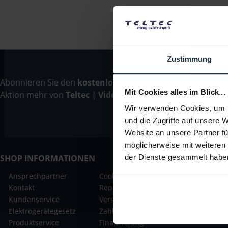
Zustimmung
Abonnieren Sie den
kostenlosen Newsletter
und verpassen
Mit Cookies alles im Blick...
Aktion mehr von
Teltec | Video-, Audio- & Studio-Equipm
Wir verwenden Cookies, um I
und die Zugriffe auf unsere 
Website an unsere Partner fü
möglicherweise mit weiteren
SHOP INFORMATIONEN
der Dienste gesammelt habe
Ansprechpartner
Cookie-Einstellung
Widerrufsr
Kontakt
Reparatur-Formular
Datenschu
Kundenservice
Versandkosten
AGB
Elektrogerätegesetz
Zahlungsarten
Produktservice
Finanzierung