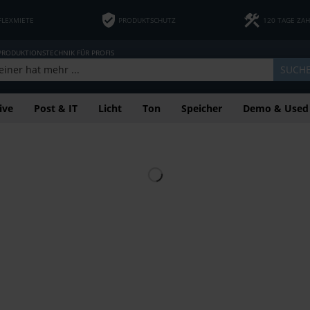
FLEXMIETE
PRODUKTSCHUTZ
120 TAGE ZA
 PRODUKTIONSTECHNIK FÜR PROFIS
SUCH
ive
Post & IT
Licht
Ton
Speicher
Demo & Used