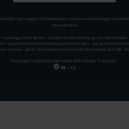
berufler. Das Angebot ist freibleibend. Irrtümer und Änderungen vorbehalten
Versandkosten.
* Leasingpreis bei 48 Mon.
Laufzeit mit 30% Anzahlung und 10% Restwert
VP = unverbindliche Preisempfehlung des Herstellers
zzgl. gesetzlicher MwS
ser Versand – gilt für Standardversand innerhalb Deutschland ab € 500,- 
This page is partially translated with Google Translator.
DE
| EN
ler. Das Angebot ist freibleibend. Irrtümer und Änderungen vorbehalten. Alle Pre
*Leasingpreis bei 48 Mon.
*Leasingpreis bei 48 Mon.
VPE = Verpackungseinheit
UVP = unverbindliche Preisempfehlung des Herstellers (Nettopreis)