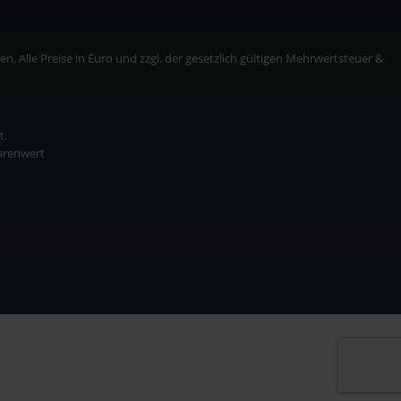
. Alle Preise in Euro und zzgl. der gesetzlich gültigen Mehrwertsteuer &
t.
Warenwert
* zzgl. Versandkosten
ise in Euro und zzgl. der gesetzlich gültigen Mehrwertsteuer & Versandkosten.