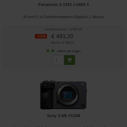
Panasonic S-S35E LUMIX S
35 mm F1.8, Festbrennweiten-Objektiv, L-Mount
Artikelnummer: 12300129
€ 493,20
-14%
Brutto: € 586,91
sofort ab Lager
Sony ILME-FX30B