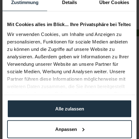
Zustimmung
Details
Über Cookies
2-3 Wochen ab Bestellung
Mit Cookies alles im Blick... Ihre Privatsphäre bei Teltec
BUNDLE
Wir verwenden Cookies, um Inhalte und Anzeigen zu
personalisieren, Funktionen für soziale Medien anbieten
zu können und die Zugriffe auf unsere Website zu
analysieren. Außerdem geben wir Informationen zu Ihrer
Verwendung unserer Website an unsere Partner für
soziale Medien, Werbung und Analysen weiter. Unsere
Atomos Ninja Ultra
Partner führen diese Informationen möglicherweise mit
weiteren Daten zusammen, die Sie ihnen bereitgestellt
5,2" 8Kp30 HDR Monitor & Rekorder mit 1000 nits
haben oder die sie im Rahmen Ihrer Nutzung der Dienste
gesammelt haben.
Artikelnummer: 12314148
€ 687,99
Alle zulassen
-14%
Brutto: € 818,71
sofort ab Lager
Anpassen