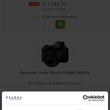
€ 1.343,70
-11%
Brutto: € 1.599,00
1-2 Wochen ab Bestellung
Panasonic Lumix S5II mit R2060E Objektiv
DC-S5M2KE mit 20-60mm / F3.5-5.6,...
Artikelnummer: 12308900
€ 1.343,70
-16%
Brutto: € 1.599,00