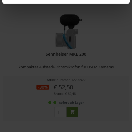
Sennheiser MKE 200
kompaktes Aufsteck-Richtmikrofon für DSLM Kameras
Artikelnummer: 12290922
€ 52,50
-30%
Brutto: € 62,48
sofort ab Lager