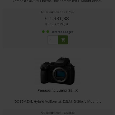
kompakte 4K S35-Cinema Line Kamera mit E-Mount ohne...
Artikelnummer: 12307067
€ 1.931,38
Brutto: € 2.298,34
sofort ab Lager
Panasonic Lumix S5II X
DC-S5M2XE, Hybrid-Vollformat, DSLM, 6K30p, L-Mount,...
Artikelnummer: 12308880