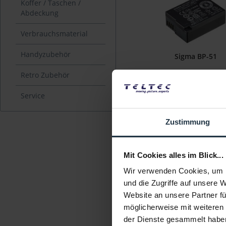
Koffer / Taschen /
Abdeckung
Verbrauchsmaterial
Handyzubehör
Sigma BP-51
Retro Zubehör
7,2 V Li-Ion Akku 1200 mAh 8
Sigma fp
Service
Artikelnummer: 1228178
€ 25,12
Zustimmung
Brutto: € 29,89
2-3 Wochen ab Beste
Mit Cookies alles im Blick...
Wir verwenden Cookies, um I
und die Zugriffe auf unsere 
Website an unsere Partner fü
möglicherweise mit weiteren
der Dienste gesammelt habe