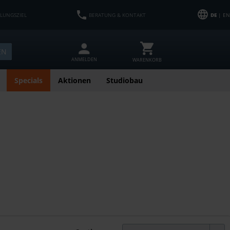
HLUNGSZIEL
BERATUNG & KONTAKT
DE
| EN
EN
ANMELDEN
WARENKORB
Specials
Aktionen
Studiobau