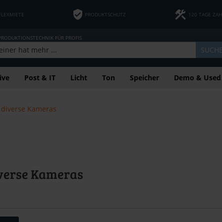
FLEXMIETE
PRODUKTSCHUTZ
120 TAGE ZA
 PRODUKTIONSTECHNIK FÜR PROFIS
SUCH
ive
Post & IT
Licht
Ton
Speicher
Demo & Used
 diverse Kameras
iverse Kameras