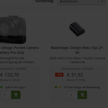
Sortierung:
c Design Pocket Camera
Blackmagic Design Akku Typ LP-
attery Pro Grip
E6
tteriegriff für die
2000 mAh Li-Ion Akku f. Pocket Cinema
verorgung der Pocket...
Camera 4K
ikelnummer: 12294581
Artikelnummer: 12279209
€ 120,70
€ 31,92
-9%
Brutto: € 143,63
Brutto: € 37,98
sofort ab Lager
3-5 Werktage ab Bestellung