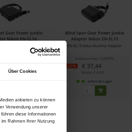
pot Gear Power Junkie
Blind Spot Gear Power Junkie
ter Nikon EN-EL14
Adapter Nikon EN-EL15
4 Akku-Dummy Adapter
EN-EL15 Akku-Dummy Adapter
ikelnummer: 12283978
Artikelnummer: 12283979
€ 37,44
€ 37,44
-22%
Über Cookies
Brutto: € 44,55
Brutto: € 44,55
sofort ab Lager
sofort ab Lager
 Medien anbieten zu können
hrer Verwendung unserer
 führen diese Informationen
ie im Rahmen Ihrer Nutzung