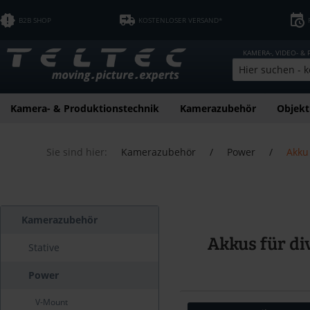
B2B SHOP
KOSTENLOSER VERSAND*
KAMERA-, VIDEO- &
Kamera- & Produktionstechnik
Kamerazubehör
Objekt
Sie sind hier:
Kamerazubehör
/
Power
/
Akku
Kamerazubehör
Akkus für d
Stative
Power
V-Mount