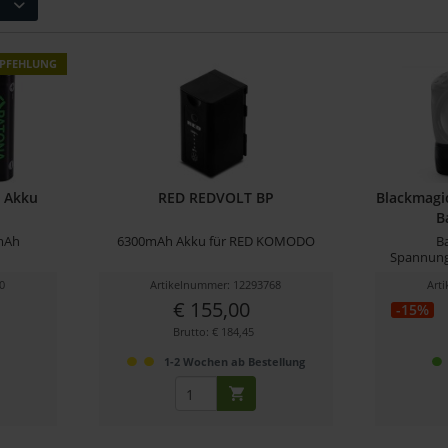
PFEHLUNG
 Akku
RED REDVOLT BP
Blackmagi
B
 mAh
6300mAh Akku für RED KOMODO
Ba
Spannungs
0
Artikelnummer: 12293768
Art
€ 155,00
-15%
Brutto: € 184,45
r
1-2 Wochen ab Bestellung