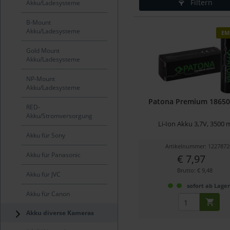
Filtern
Akku/Ladesysteme
B-Mount
Akku/Ladesysteme
EM
Gold Mount
Akku/Ladesysteme
NP-Mount
Akku/Ladesysteme
Patona Premium 18650
RED-
Akku/Stromversorgung
Li-Ion Akku 3,7V, 3500
Akku für Sony
Artikelnummer: 1227872
Akku für Panasonic
€ 7,97
Brutto: € 9,48
Akku für JVC
sofort ab Lage
Akku für Canon
Akku diverse Kameras