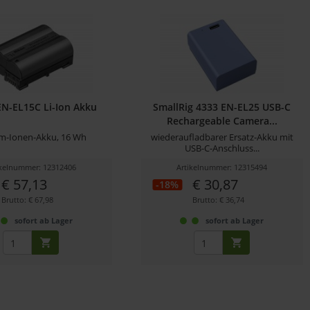
EN-EL15C Li-Ion Akku
SmallRig 4333 EN-EL25 USB-C
Rechargeable Camera...
um-Ionen-Akku, 16 Wh
wiederaufladbarer Ersatz-Akku mit
USB-C-Anschluss...
ikelnummer: 12312406
Artikelnummer: 12315494
€ 57,13
€ 30,87
-18%
Brutto: € 67,98
Brutto: € 36,74
sofort ab Lager
sofort ab Lager