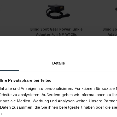
Blind Spot Gear Power Junkie
Blind S
Adapter Fuji NP-W126s
Adap
,7 Wh f.
NP-W126s Akku-Dummy Adapter
EN-EL1
0
Artikelnummer: 12283976
Art
€ 23,40
-22%
-22%
Details
Brutto: € 27,85
llung
sofort ab Lager
 Ihre Privatsphäre bei Teltec
nhalte und Anzeigen zu personalisieren, Funktionen für soziale
Website zu analysieren. Außerdem geben wir Informationen zu I
r soziale Medien, Werbung und Analysen weiter. Unsere Partner
 Daten zusammen, die Sie ihnen bereitgestellt haben oder die s
n.