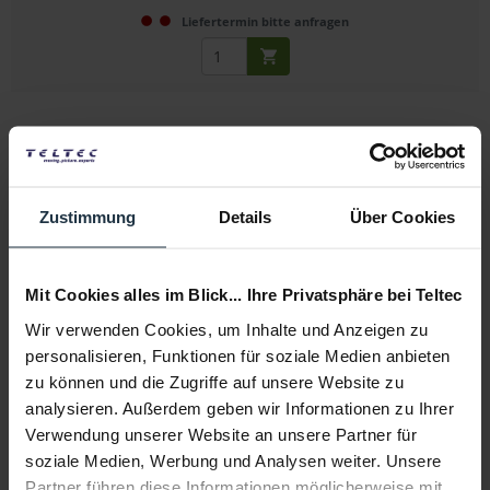
Liefertermin bitte anfragen
Zustimmung
Details
Über Cookies
SmallRig 735 Superklemme
Mit Cookies alles im Blick... Ihre Privatsphäre bei Teltec
Superklemme mit 1/4"- und 3/8"-Gewinden
Wir verwenden Cookies, um Inhalte und Anzeigen zu
personalisieren, Funktionen für soziale Medien anbieten
Artikelnummer: 12280030
zu können und die Zugriffe auf unsere Website zu
€ 7,65
-8%
analysieren. Außerdem geben wir Informationen zu Ihrer
Brutto: € 9,10
Verwendung unserer Website an unsere Partner für
sofort ab Lager
soziale Medien, Werbung und Analysen weiter. Unsere
Partner führen diese Informationen möglicherweise mit