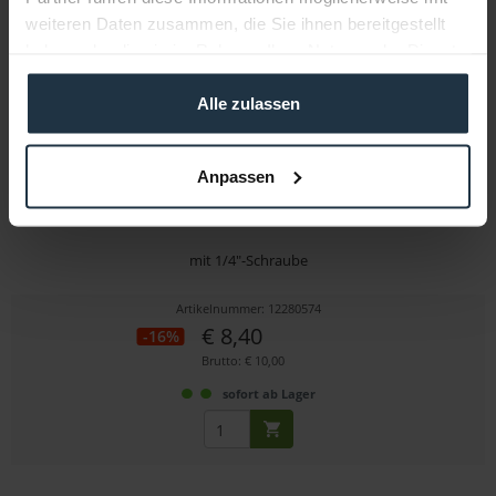
weiteren Daten zusammen, die Sie ihnen bereitgestellt
haben oder die sie im Rahmen Ihrer Nutzung der Dienste
gesammelt haben.
Alle zulassen
Anpassen
SmallRig 1124 Klemmen-Befestigung
mit 1/4"-Schraube
Artikelnummer: 12280574
€ 8,40
-16%
Brutto: € 10,00
sofort ab Lager