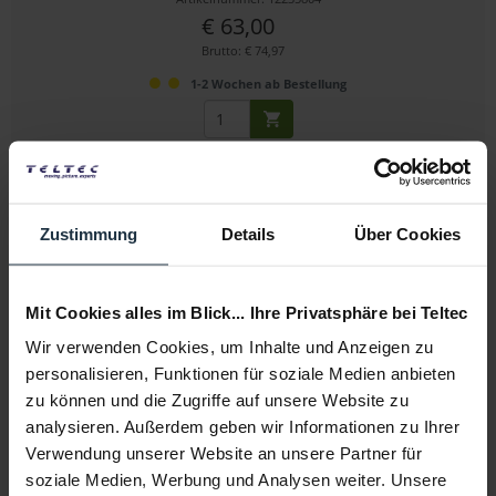
€ 63,00
Brutto: € 74,97
1-2 Wochen ab Bestellung
Zustimmung
Details
Über Cookies
Mit Cookies alles im Blick... Ihre Privatsphäre bei Teltec
Kramer C-DM/DM-65
Wir verwenden Cookies, um Inhalte und Anzeigen zu
personalisieren, Funktionen für soziale Medien anbieten
DVI-D Anschlusskabel Stecker / Stecker, 20m
zu können und die Zugriffe auf unsere Website zu
analysieren. Außerdem geben wir Informationen zu Ihrer
Artikelnummer: 12234673
Verwendung unserer Website an unsere Partner für
€ 100,00
soziale Medien, Werbung und Analysen weiter. Unsere
Brutto: € 119,00