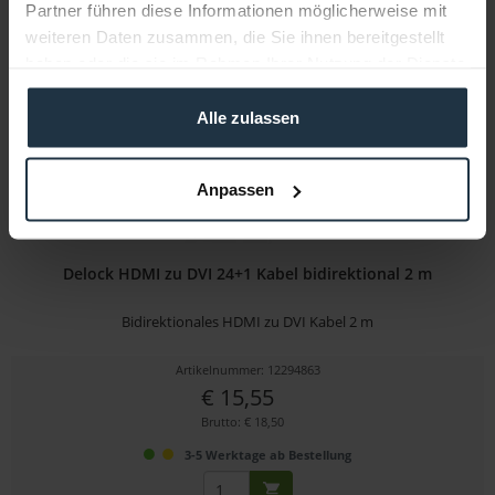
Partner führen diese Informationen möglicherweise mit
1-2 Wochen ab Bestellung
weiteren Daten zusammen, die Sie ihnen bereitgestellt
haben oder die sie im Rahmen Ihrer Nutzung der Dienste
gesammelt haben.
Alle zulassen
Anpassen
Delock HDMI zu DVI 24+1 Kabel bidirektional 2 m
Bidirektionales HDMI zu DVI Kabel 2 m
Artikelnummer: 12294863
€ 15,55
Brutto: € 18,50
3-5 Werktage ab Bestellung