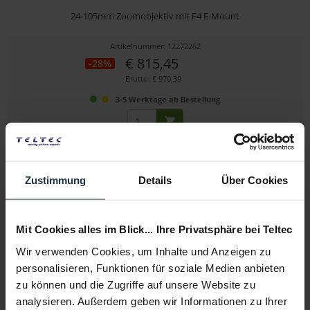
24-105mm Zoomobjektiv mit F4 E-Mount
Artikelnummer: 12272262
€ 815,45
-28%
Brutto: € 970,39
3-5 Werktage ab Bestellung
Zustimmung
Details
Über Cookies
Mit Cookies alles im Blick... Ihre Privatsphäre bei Teltec
Wir verwenden Cookies, um Inhalte und Anzeigen zu
Sony SEL2470GM.SYX FE 24-70 mm F2,8 GM
personalisieren, Funktionen für soziale Medien anbieten
zu können und die Zugriffe auf unsere Website zu
24-70mm G-Master Zoomobjektiv mit F 2,8 E-Mount
analysieren. Außerdem geben wir Informationen zu Ihrer