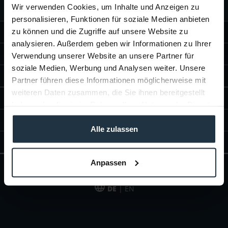
Wir verwenden Cookies, um Inhalte und Anzeigen zu
personalisieren, Funktionen für soziale Medien anbieten
zu können und die Zugriffe auf unsere Website zu
SHOP INFORMATIONEN
analysieren. Außerdem geben wir Informationen zu Ihrer
ÜBER TELTEC
Verwendung unserer Website an unsere Partner für
soziale Medien, Werbung und Analysen weiter. Unsere
TELTEC VOR ORT
Partner führen diese Informationen möglicherweise mit
weiteren Daten zusammen, die Sie ihnen bereitgestellt
ZAHLUNGSARTEN
haben oder die sie im Rahmen Ihrer Nutzung der Dienste
gesammelt haben.
BERATUNGS- & BESTELLHOTLINE
Alle zulassen
SOCIAL MEDIA
Anpassen
This page is partially translated with Google Translator.
DE
| EN
* zzgl. Versandkosten
Unser Angebot richtet sich an gewerbliche Kunden, Selbständige und
Freiberufler. Das Angebot ist freibleibend. Irrtümer und Änderungen
vorbehalten. Alle Preise in Euro und zzgl. der gesetzlich gültigen