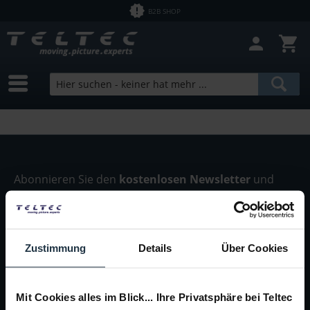
B2B SHOP
Abonnieren Sie den
kostenlosen Newsletter
und
verpassen Sie keine Neuigkeit oder Aktion mehr von
Teltec | Video-, Audio- & Studio-Equipment.
Zustimmung
Details
Über Cookies
Der Bestimmung zum
Datenschutz
stimme ich
Mit Cookies alles im Blick... Ihre Privatsphäre bei Teltec
zu