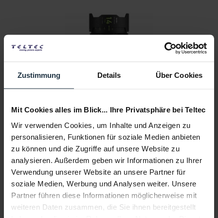
Zustimmung
Details
Über Cookies
NiSi Athena 14 mm T2.4 - G-Mount (No Drop-In...
14 mm T2.4 Cine Prime Objektiv mit G-Mount
Mit Cookies alles im Blick... Ihre Privatsphäre bei Teltec
Artikelnummer: 12316587
Wir verwenden Cookies, um Inhalte und Anzeigen zu
€ 1.249,00
personalisieren, Funktionen für soziale Medien anbieten
Brutto: € 1.486,31
zu können und die Zugriffe auf unsere Website zu
2-3 Wochen ab Bestellung
analysieren. Außerdem geben wir Informationen zu Ihrer
Verwendung unserer Website an unsere Partner für
soziale Medien, Werbung und Analysen weiter. Unsere
Partner führen diese Informationen möglicherweise mit
weiteren Daten zusammen, die Sie ihnen bereitgestellt