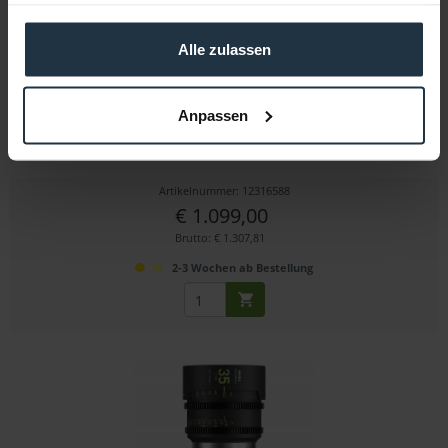
haben oder die sie im Rahmen Ihrer Nutzung der Dienste
gesammelt haben.
Alle zulassen
NiSi Athena 25 mm T1.9 - G-Mount (No Drop-In...
Anpassen
25 mm T2.4 Cine Prime Objektiv mit G-Mount
Artikelnummer: 12316588
€ 1.099,00
Brutto: € 1.307,81
2-3 Wochen ab Bestellung