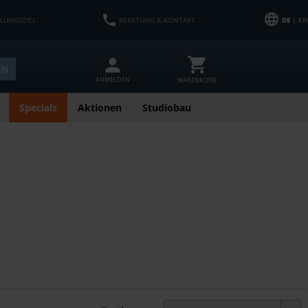
HLUNGSZIEL
BERATUNG & KONTAKT
DE
| EN
EN
ANMELDEN
WARENKORB
Specials
Aktionen
Studiobau