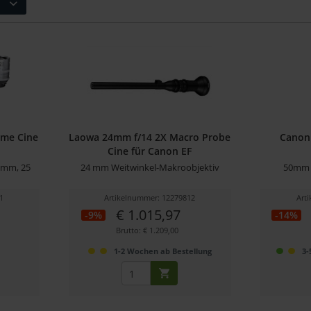
ime Cine
Laowa 24mm f/14 2X Macro Probe
Canon
Cine für Canon EF
6 mm, 25
24 mm Weitwinkel-Makroobjektiv
50mm E
1
Artikelnummer: 12279812
Art
€ 1.015,97
-9%
-14%
Brutto: € 1.209,00
r
1-2 Wochen ab Bestellung
3-