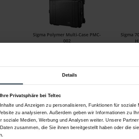
Sigma Polymer Multi-Case PMC-
Sigma 7
002
H
 Servo
Transportkoffer für 20, 24, 35, 50 und
70 - 200 
85mm FF...
3
Artikelnummer: 12270780
Art
€ 649,00
Details
Brutto: € 772,31
ellung
1-2 Wochen ab Bestellung
Li
 Ihre Privatsphäre bei Teltec
nhalte und Anzeigen zu personalisieren, Funktionen für soziale
Website zu analysieren. Außerdem geben wir Informationen zu I
r soziale Medien, Werbung und Analysen weiter. Unsere Partner
 Daten zusammen, die Sie ihnen bereitgestellt haben oder die s
n.