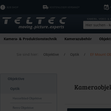
B2B SHOP
KOSTENLOSER VERSAND*
KAMERA-, VIDEO- &
Kamera- & Produktionstechnik
Kamerazubehör
Objekt
Sie sind hier:
Objektive
/
Optik
/
EF Mount Ob
Objektive
Kameraobjek
Optik
Hasselblad-Objektive
Retro Objektive