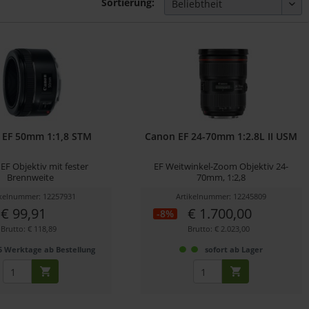
Sortierung:
 EF 50mm 1:1,8 STM
Canon EF 24-70mm 1:2.8L II USM
F Objektiv mit fester
EF Weitwinkel-Zoom Objektiv 24-
Brennweite
70mm, 1:2,8
ikelnummer: 12257931
Artikelnummer: 12245809
€ 99,91
€ 1.700,00
-8%
Brutto: € 118,89
Brutto: € 2.023,00
5 Werktage ab Bestellung
sofort ab Lager