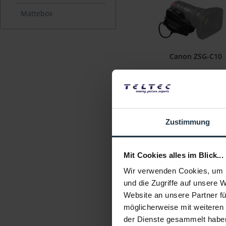
Mattebox
Canon ZSG-C10
Zoomgriff für CANON Cine
Objektive
Artikelnummer: 1226177
€ 440,00
Zustimmung
Brutto: € 523,60
3-5 Werktage ab Best
Mit Cookies alles im Blick...
Wir verwenden Cookies, um I
und die Zugriffe auf unsere 
Website an unsere Partner fü
möglicherweise mit weiteren
der Dienste gesammelt habe