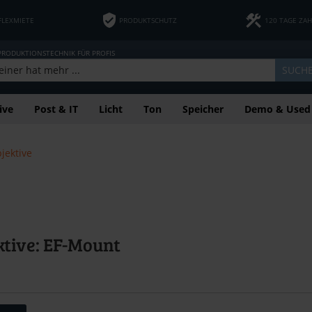
FLEXMIETE
PRODUKTSCHUTZ
120 TAGE ZA
 PRODUKTIONSTECHNIK FÜR PROFIS
SUCH
ive
Post & IT
Licht
Ton
Speicher
Demo & Used
jektive
tive: EF-Mount