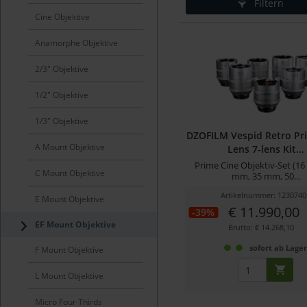
Filtern
Cine Objektive
Anamorphe Objektive
2/3" Objektive
1/2" Objektive
1/3" Objektive
DZOFILM Vespid Retro Pr
A Mount Objektive
Lens 7-lens Kit...
Prime Cine Objektiv-Set (1
C Mount Objektive
mm, 35 mm, 50...
Artikelnummer: 1230740
E Mount Objektive
€ 11.990,00
-39%
EF Mount Objektive
Brutto: € 14.268,10
sofort ab Lage
F Mount Objektive
L Mount Objektive
Micro Four Thirds