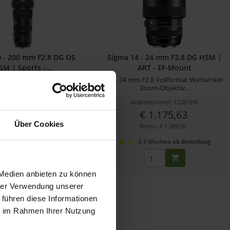
0 - 200 mm F2.8 DG OS
Sigma 14 - 24 mm F2.8 DG HSM |
SM | Sports -...
ART - EF-Mount
mm F2.8 Tele-Zoomobjektiv
14 - 24 mm F2.8 Vollformat Weitwinkel
mit EF-Mount
Zoom-Objektiv...
ikelnummer: 12281163
Artikelnummer: 12281896
€ 1.116,81
€ 1.175,63
Über Cookies
Brutto: € 1.329,00
Brutto: € 1.399,00
efertermin bitte anfragen
2-3 Wochen ab Bestellung
 Medien anbieten zu können
hrer Verwendung unserer
 führen diese Informationen
ie im Rahmen Ihrer Nutzung