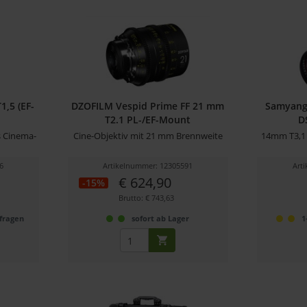
,5 (EF-
DZOFILM Vespid Prime FF 21 mm
Samyang
T2.1 PL-/EF-Mount
D
 Cinema-
Cine-Objektiv mit 21 mm Brennweite
14mm T3,1 
6
Artikelnummer: 12305591
Art
€ 624,90
-15%
Brutto: € 743,63
nfragen
sofort ab Lager
1