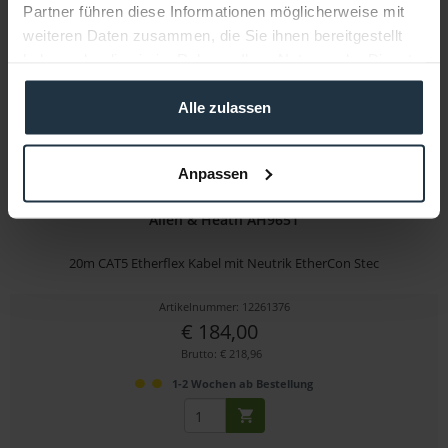
Partner führen diese Informationen möglicherweise mit
weiteren Daten zusammen, die Sie ihnen bereitgestellt
haben oder die sie im Rahmen Ihrer Nutzung der Dienste
gesammelt haben.
Alle zulassen
Anpassen
Allen & Heath AH9651
20m CAT5 Etherflex Kabel mit Neutrik EtherCon Stec
Artikelnummer: 12261376
€ 184,00
Brutto: € 218,96
1-2 Wochen ab Bestellung