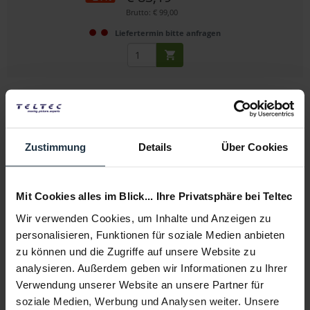
Brutto: € 99,00
Liefertermin bitte anfragen
Zustimmung
Details
Über Cookies
Allen & Heath AP9933
Mit Cookies alles im Blick... Ihre Privatsphäre bei Teltec
Wir verwenden Cookies, um Inhalte und Anzeigen zu
Qu-PAC Tragetasche
personalisieren, Funktionen für soziale Medien anbieten
zu können und die Zugriffe auf unsere Website zu
Artikelnummer: 12261368
€ 144,54
analysieren. Außerdem geben wir Informationen zu Ihrer
Brutto: € 172,00
Verwendung unserer Website an unsere Partner für
soziale Medien, Werbung und Analysen weiter. Unsere
1-2 Wochen ab Bestellung