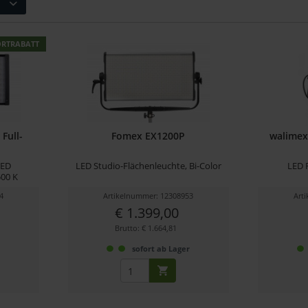
ORTRABATT
Full-
Fomex EX1200P
walimex 
LED
LED Studio-Flächenleuchte, Bi-Color
LED 
500 K
4
Artikelnummer: 12308953
Art
€ 1.399,00
Brutto: € 1.664,81
r
sofort ab Lager