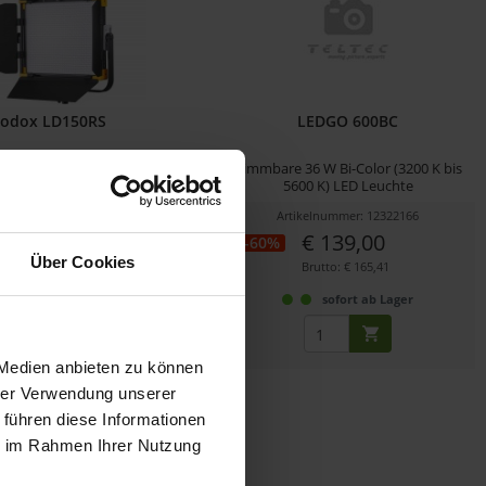
odox LD150RS
LEDGO 600BC
50 W Bi-Color RGBWW LED
Dimmbare 36 W Bi-Color (3200 K bis
euchte, ( 2500 K...
5600 K) LED Leuchte
ikelnummer: 12316804
Artikelnummer: 12322166
€ 713,45
€ 139,00
-60%
Über Cookies
Brutto: € 849,01
Brutto: € 165,41
sofort ab Lager
sofort ab Lager
 Medien anbieten zu können
hrer Verwendung unserer
 führen diese Informationen
ie im Rahmen Ihrer Nutzung