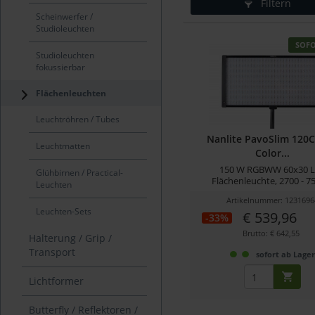
Filtern
Scheinwerfer /
Studioleuchten
SOF
Studioleuchten
fokussierbar
Flächenleuchten
Leuchtröhren / Tubes
Nanlite PavoSlim 120C 
Leuchtmatten
Color...
150 W RGBWW 60x30 
Glühbirnen / Practical-
Flächenleuchte, 2700 - 7
Leuchten
Artikelnummer: 1231696
Leuchten-Sets
€ 539,96
-33%
Brutto: € 642,55
Halterung / Grip /
Transport
sofort ab Lage
Lichtformer
Butterfly / Reflektoren /