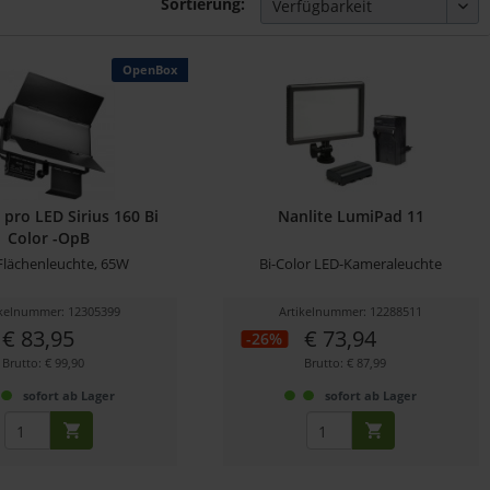
Sortierung:
OpenBox
pro LED Sirius 160 Bi
Nanlite LumiPad 11
Color -OpB
Flächenleuchte, 65W
Bi-Color LED-Kameraleuchte
ikelnummer: 12305399
Artikelnummer: 12288511
€ 83,95
€ 73,94
-26%
Brutto: € 99,90
Brutto: € 87,99
sofort ab Lager
sofort ab Lager