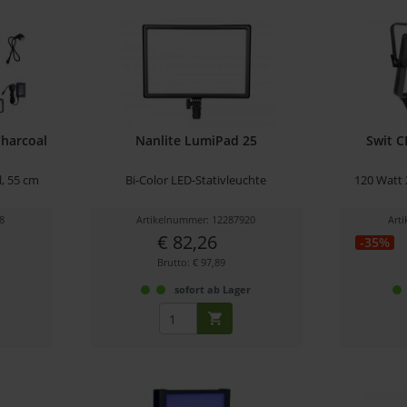
Charcoal
Nanlite LumiPad 25
Swit C
l, 55 cm
Bi-Color LED-Stativleuchte
120 Watt 
8
Artikelnummer: 12287920
Art
€ 82,26
-35%
Brutto: € 97,89
r
sofort ab Lager