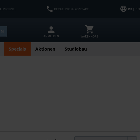
HLUNGSZIEL
BERATUNG & KONTAKT
DE
| EN
EN
ANMELDEN
WARENKORB
Specials
Aktionen
Studiobau