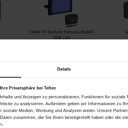
CAME-TV Boltzen Perseus RGBDT
G
55W LED
e mit DMX
55 W RGBDT LED-Flächenleuchte
Dimmbare 1
L
2
Artikelnummer: 12294590
Art
€ 119,00
-66%
-23%
Details
Brutto: € 141,61
r
sofort ab Lager
 Ihre Privatsphäre bei Teltec
nhalte und Anzeigen zu personalisieren, Funktionen für soziale
Website zu analysieren. Außerdem geben wir Informationen zu I
r soziale Medien, Werbung und Analysen weiter. Unsere Partner
 Daten zusammen, die Sie ihnen bereitgestellt haben oder die s
n.