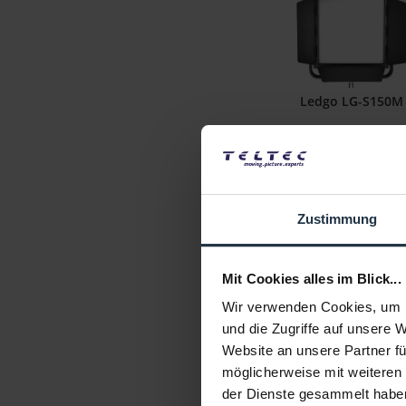
Ledgo LG-S150M
Tageslicht LED Studioleucht
Steuerung
Artikelnummer: 1228370
€ 199,00
-80%
Zustimmung
Brutto: € 236,81
sofort ab Lage
Mit Cookies alles im Blick...
Wir verwenden Cookies, um I
und die Zugriffe auf unsere 
Website an unsere Partner fü
möglicherweise mit weiteren
der Dienste gesammelt habe