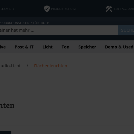
FLEXMIETE
PRODUKTSCHUTZ
120 TAGE ZA
 PRODUKTIONSTECHNIK FÜR PROFIS
SUCH
ive
Post & IT
Licht
Ton
Speicher
Demo & Used
tudio-Licht
/
Flächenleuchten
hten