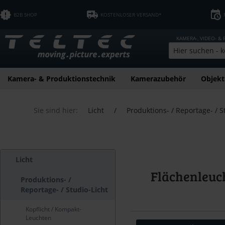
B2B SHOP
KOSTENLOSER VERSAND*
KAMERA-, VIDEO- &
Kamera- & Produktionstechnik
Kamerazubehör
Objekt
Sie sind hier:
Licht
/
Produktions- / Reportage- / S
Licht
Flächenleuc
Produktions- /
Reportage- / Studio-Licht
Kopflicht / Kompakt-
Leuchten