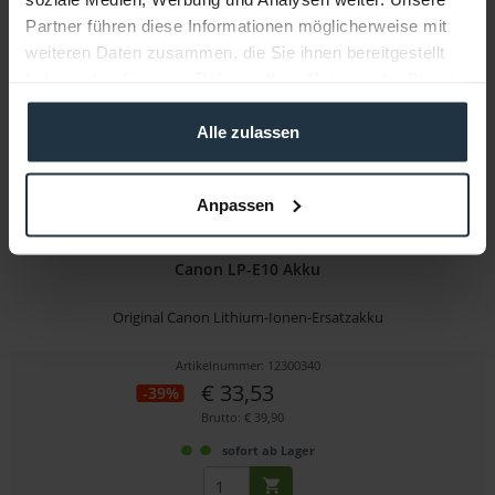
3-5 Werktage ab Bestellung
Partner führen diese Informationen möglicherweise mit
weiteren Daten zusammen, die Sie ihnen bereitgestellt
haben oder die sie im Rahmen Ihrer Nutzung der Dienste
gesammelt haben.
Alle zulassen
Anpassen
Canon LP-E10 Akku
Original Canon Lithium-Ionen-Ersatzakku
Artikelnummer: 12300340
€ 33,53
-39%
Brutto: € 39,90
sofort ab Lager