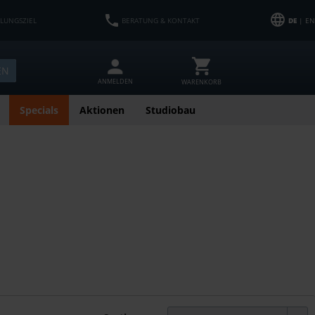
HLUNGSZIEL
BERATUNG & KONTAKT
DE
| EN
EN
ANMELDEN
WARENKORB
Specials
Aktionen
Studiobau