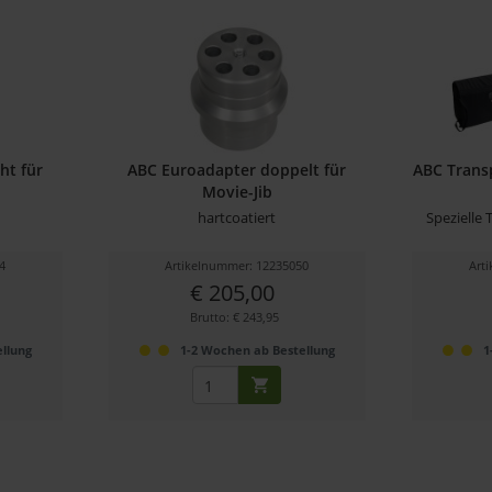
ht für
ABC Euroadapter doppelt für
ABC Transp
Movie-Jib
hartcoatiert
Spezielle
4
Artikelnummer: 12235050
Art
€ 205,00
Brutto: € 243,95
llung
1-2 Wochen ab Bestellung
1