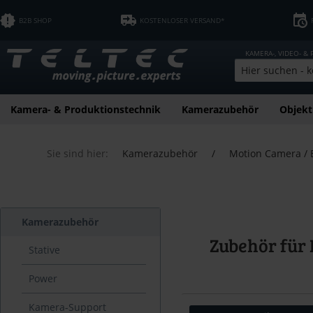
B2B SHOP
KOSTENLOSER VERSAND*
KAMERA-, VIDEO- &
Kamera- & Produktionstechnik
Kamerazubehör
Objekt
Sie sind hier:
Kamerazubehör
/
Motion Camera /
Kamerazubehör
Zubehör für
Stative
Power
Kamera-Support