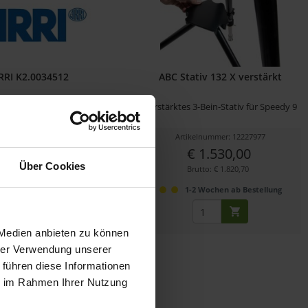
RRI K2.0034512
ABC Stativ 132 X verstärkt
Dovetail-Platte für SRH-3
verstärktes 3-Bein-Stativ für Speedy 9
ikelnummer: 12287496
Artikelnummer: 12227977
€ 1.585,00
€ 1.530,00
Über Cookies
Brutto: € 1.886,15
Brutto: € 1.820,70
-2 Wochen ab Bestellung
1-2 Wochen ab Bestellung
 Medien anbieten zu können
hrer Verwendung unserer
 führen diese Informationen
ie im Rahmen Ihrer Nutzung