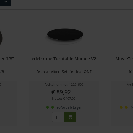
er 3/8"
edelkrone Turntable Module V2
MovieTe
3/8"
Drehscheiben-Set für HeadONE
fü
9
Artikelnummer: 12291900
Art
€ 89,92
Brutto: € 107,00
r
sofort ab Lager
1