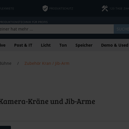
FLEXMIETE
PRODUKTSCHUTZ
120 TAGE ZA
 PRODUKTIONSTECHNIK FÜR PROFIS
SUCH
ive
Post & IT
Licht
Ton
Speicher
Demo & Used
 Bühne
/
Zubehör Kran / Jib-Arm
 Kamera-Kräne und Jib-Arme