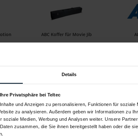
otion
ABC Koffer für Movie Jib
A
ür den
Transportkoffer für Movie Jib
Broadcast 
8
Artikelnummer: 12236374
Art
€ 1.350,00
Details
Brutto: € 1.606,50
llung
1-2 Wochen ab Bestellung
1
 Ihre Privatsphäre bei Teltec
nhalte und Anzeigen zu personalisieren, Funktionen für soziale
Website zu analysieren. Außerdem geben wir Informationen zu I
r soziale Medien, Werbung und Analysen weiter. Unsere Partner
 Daten zusammen, die Sie ihnen bereitgestellt haben oder die s
n.