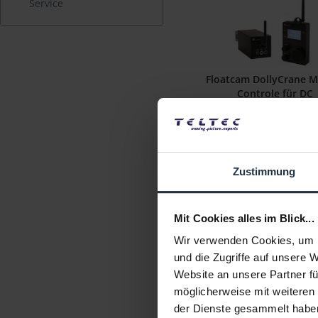
Service
Floatcam DollyCrane M
Controle für DC
Motion Control System f
DollyCrane
Artikelnummer: 1224372
€ 1.199,00
Zustimmung
Brutto: € 1.426,81
1-2 Wochen ab Beste
Mit Cookies alles im Blick...
Wir verwenden Cookies, um I
und die Zugriffe auf unsere 
Website an unsere Partner fü
möglicherweise mit weiteren
der Dienste gesammelt habe