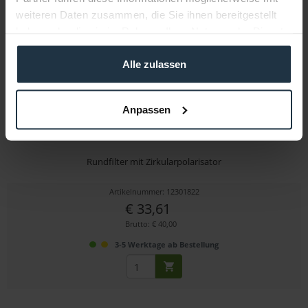
weiteren Daten zusammen, die Sie ihnen bereitgestellt
haben oder die sie im Rahmen Ihrer Nutzung der Dienste
gesammelt haben.
Alle zulassen
Anpassen
Tiffen 82mm Circular Polarizer Filter
Rundfilter mit Zirkularpolarisator
Artikelnummer: 12301822
€ 33,61
Brutto: € 40,00
3-5 Werktage ab Bestellung