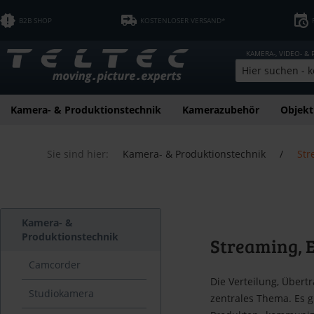
B2B SHOP
KOSTENLOSER VERSAND*
KAMERA-, VIDEO- &
Kamera- & Produktionstechnik
Kamerazubehör
Objekt
Sie sind hier:
Kamera- & Produktionstechnik
/
Str
Kamera- &
Produktionstechnik
Streaming, 
Camcorder
Die Verteilung, Übert
Studiokamera
zentrales Thema. Es g