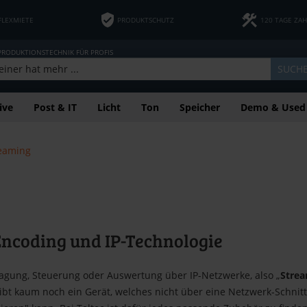
FLEXMIETE
PRODUKTSCHUTZ
120 TAGE ZA
 PRODUKTIONSTECHNIK FÜR PROFIS
SUCH
ive
Post & IT
Licht
Ton
Speicher
Demo & Used
eaming
Encoding und IP-Technologie
ragung, Steuerung oder Auswertung über IP-Netzwerke, also „
Stre
ibt kaum noch ein Gerät, welches nicht über eine Netzwerk-Schnitt