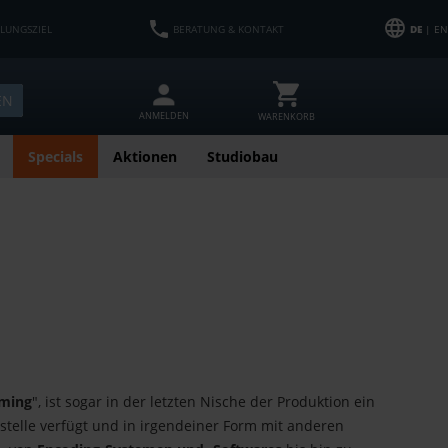
HLUNGSZIEL
BERATUNG & KONTAKT
DE
| EN
EN
ANMELDEN
WARENKORB
Specials
Aktionen
Studiobau
aming
", ist sogar in der letzten Nische der Produktion ein
stelle verfügt und in irgendeiner Form mit anderen