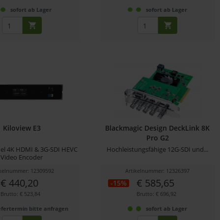
sofort ab Lager
sofort ab Lager
Kiloview E3
Blackmagic Design DeckLink 8K
Pro G2
el 4K HDMI & 3G-SDI HEVC
Hochleistungsfähige 12G-SDI und...
Video Encoder
ikelnummer: 12309592
Artikelnummer: 12326397
€ 440,20
€ 585,65
-15%
Brutto: € 523,84
Brutto: € 696,92
efertermin bitte anfragen
sofort ab Lager