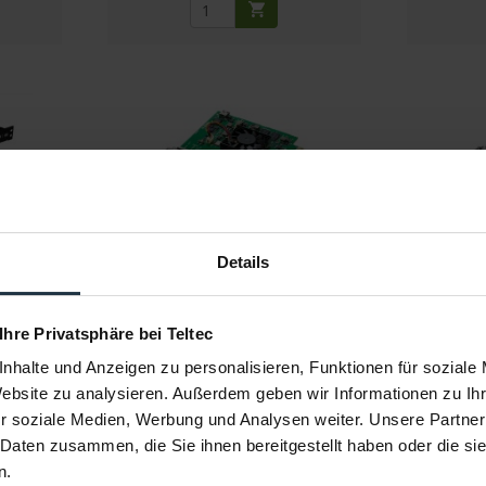
mount
Blackmagic Design DeckLink SDI
Blackmag
4K
Details
onverter
I/O-Karte für SD/HD/2K/UHD-Video via
High-Perf
SDI
6
Artikelnummer: 12252137
Art
 Ihre Privatsphäre bei Teltec
€ 222,74
-16%
-16%
nhalte und Anzeigen zu personalisieren, Funktionen für soziale
Brutto: € 265,06
Website zu analysieren. Außerdem geben wir Informationen zu I
llung
sofort ab Lager
r soziale Medien, Werbung und Analysen weiter. Unsere Partner
 Daten zusammen, die Sie ihnen bereitgestellt haben oder die s
n.