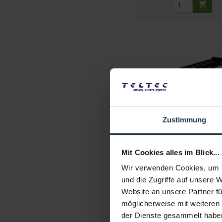
BirdDog 4K 19" Rack
Zustimmung
passend für 2x BirdDog 4K K
Artikelnummer: 1228435
Mit Cookies alles im Blick...
€ 89,19
Wir verwenden Cookies, um I
Brutto: € 106,14
und die Zugriffe auf unsere 
2-3 Wochen ab Beste
Website an unsere Partner fü
möglicherweise mit weiteren
der Dienste gesammelt habe