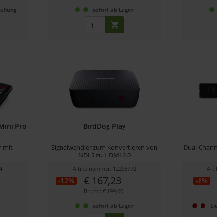
ellung
sofort ab Lager
Mini Pro
BirdDog Play
r mit
Signalwandler zum Konvertieren von
Dual-Chann
NDI 5 zu HDMI 2.0
4
Artikelnummer: 12296772
Art
€ 167,23
-12%
-8%
Brutto: € 199,00
r
sofort ab Lager
Li