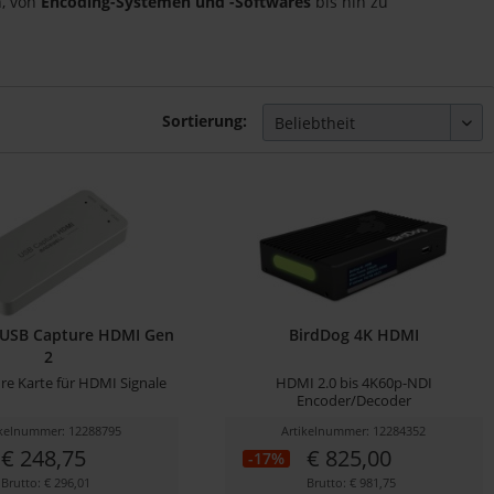
n, von
Encoding-Systemen und -Softwares
bis hin zu
Sortierung:
 USB Capture HDMI Gen
BirdDog 4K HDMI
2
re Karte für HDMI Signale
HDMI 2.0 bis 4K60p-NDI
Encoder/Decoder
ikelnummer: 12288795
Artikelnummer: 12284352
€ 248,75
€ 825,00
-17%
Brutto: € 296,01
Brutto: € 981,75