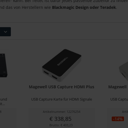
ren" kann. Bei Teltec ist dafür jedes passende Zubehör zu finde
Und das von Herstellern wie
Blackmagic Design oder Teradek
.
Magewell USB Capture HDMI Plus
Magewell
 und
USB Capture Karte für HDMI Signale
USB Captu
...
8
Artikelnummer: 12276254
Art
€ 338,85
-14%
Brutto: € 403,23