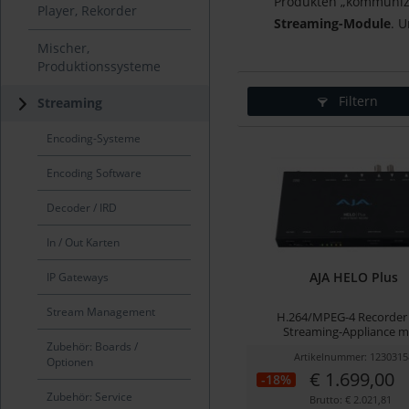
Produkten „kommunizie
Player, Rekorder
Streaming-Module
. 
Mischer,
Produktionssysteme
Filtern
Streaming
Encoding-Systeme
Encoding Software
Decoder / IRD
In / Out Karten
AJA HELO Plus
IP Gateways
Stream Management
H.264/MPEG-4 Recorder
Streaming-Appliance mit
Zubehör: Boards /
Artikelnummer: 1230315
Optionen
€ 1.699,00
-18%
Zubehör: Service
Brutto: € 2.021,81