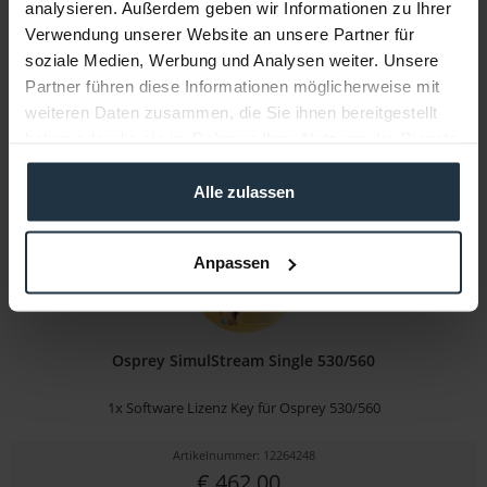
analysieren. Außerdem geben wir Informationen zu Ihrer
Artikelnummer: 12264247
Verwendung unserer Website an unsere Partner für
€ 256,00
soziale Medien, Werbung und Analysen weiter. Unsere
Brutto: € 304,64
Partner führen diese Informationen möglicherweise mit
weiteren Daten zusammen, die Sie ihnen bereitgestellt
1-2 Wochen ab Bestellung
haben oder die sie im Rahmen Ihrer Nutzung der Dienste
gesammelt haben.
Alle zulassen
Anpassen
Osprey SimulStream Single 530/560
1x Software Lizenz Key für Osprey 530/560
Artikelnummer: 12264248
€ 462,00