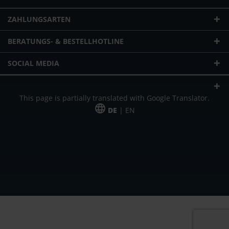
ZAHLUNGSARTEN
BERATUNGS- & BESTELLHOTLINE
SOCIAL MEDIA
This page is partially translated with Google Translator.
DE
| EN
* zzgl. Versandkosten
Unser Angebot richtet sich an gewerbliche Kunden, Selbständige und
Freiberufler. Das Angebot ist freibleibend. Irrtümer und Änderungen
vorbehalten. Alle Preise in Euro und zzgl. der gesetzlich gültigen
Mehrwertsteuer & Versandkosten.
*Leasingpreis bei 48 Mon.
*Leasingpreis bei 48 Mon.
VPE = Verpackungseinheit
UVP = unverbindliche Preisempfehlung des Herstellers (Nettopreis)