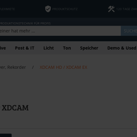
FLEXMIETE
PRODUKTSCHUTZ
120 TAGE ZA
 PRODUKTIONSTECHNIK FÜR PROFIS
SUCH
ive
Post & IT
Licht
Ton
Speicher
Demo & Used
yer, Rekorder
/
XDCAM HD / XDCAM EX
r XDCAM