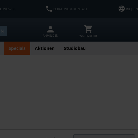
HLUNGSZIEL
BERATUNG & KONTAKT
DE
| EN
EN
ANMELDEN
WARENKORB
Specials
Aktionen
Studiobau