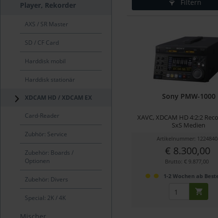
Filtern
Player, Rekorder
AXS / SR Master
SD / CF Card
Harddisk mobil
Harddisk stationär
Sony PMW-1000
XDCAM HD / XDCAM EX
Card-Reader
XAVC, XDCAM HD 4:2:2 Reco
SxS Medien
Zubhör: Service
Artikelnummer: 1224840
€ 8.300,00
Zubehör: Boards /
Optionen
Brutto: € 9.877,00
1-2 Wochen ab Beste
Zubehör: Divers
Special: 2K / 4K
Mischer,