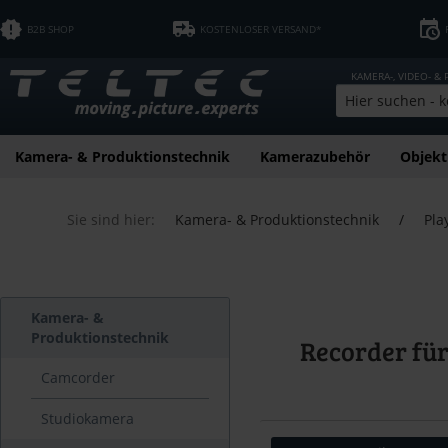
B2B SHOP
KOSTENLOSER VERSAND*
KAMERA-, VIDEO- &
Kamera- & Produktionstechnik
Kamerazubehör
Objekt
Sie sind hier:
Kamera- & Produktionstechnik
/
Pla
Kamera- &
Produktionstechnik
Recorder fü
Camcorder
Studiokamera