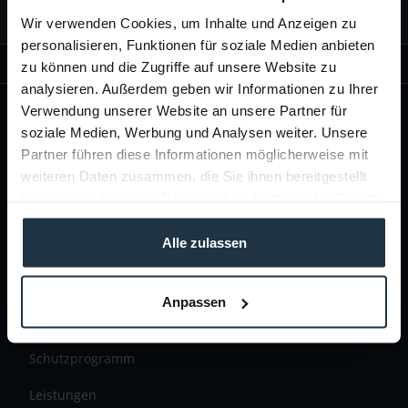
Wir verwenden Cookies, um Inhalte und Anzeigen zu
personalisieren, Funktionen für soziale Medien anbieten
SHOP INFORMATIONEN
zu können und die Zugriffe auf unsere Website zu
analysieren. Außerdem geben wir Informationen zu Ihrer
ÜBER TELTEC
Verwendung unserer Website an unsere Partner für
soziale Medien, Werbung und Analysen weiter. Unsere
Brands
Partner führen diese Informationen möglicherweise mit
Solutions
weiteren Daten zusammen, die Sie ihnen bereitgestellt
haben oder die sie im Rahmen Ihrer Nutzung der Dienste
Events & Workshops
gesammelt haben.
Alle zulassen
Presse & News
Teltec Partnerprogramm
Anpassen
Unternehmensprofil
Schutzprogramm
Leistungen