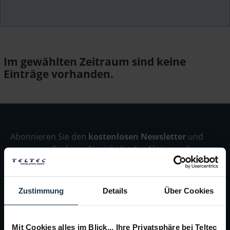
Im gewählten Zeitraum sind keine
Einträge vorhanden.
Abonnieren Sie den
kostenlosen Newsletter
und
verpassen Sie keine Neuigkeit oder Aktion mehr von
Teltec | Video-, Audio- & Studio-Equipment.
Zustimmung
Details
Über Cookies
Der Bestimmung zum
Datenschutz
stimme ich
zu
Mit Cookies alles im Blick... Ihre Privatsphäre bei Teltec