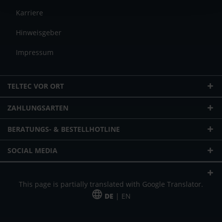
Karriere
Hinweisgeber
Impressum
TELTEC VOR ORT
ZAHLUNGSARTEN
BERATUNGS- & BESTELLHOTLINE
SOCIAL MEDIA
This page is partially translated with Google Translator.
DE
| EN
* zzgl. Versandkosten
Unser Angebot richtet sich an gewerbliche Kunden, Selbständige und