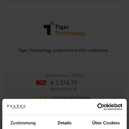
Tiger Technology projectStore PRO unlimited...
Artikelnummer: 12255531
€ 2.316,79
-7%
Brutto: € 2.756,98
1-2 Wochen ab Bestellung
Zustimmung
Details
Über Cookies