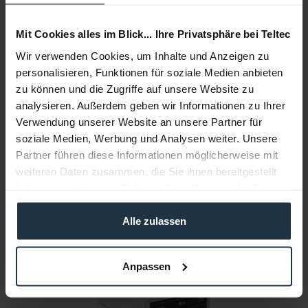
Mit Cookies alles im Blick... Ihre Privatsphäre bei Teltec
Wir verwenden Cookies, um Inhalte und Anzeigen zu
personalisieren, Funktionen für soziale Medien anbieten
HP Ultrium LTO3 400/800GB
zu können und die Zugriffe auf unsere Website zu
analysieren. Außerdem geben wir Informationen zu Ihrer
LTO 3 LTO-Cartridge
Verwendung unserer Website an unsere Partner für
soziale Medien, Werbung und Analysen weiter. Unsere
Artikelnummer: 12248585
Partner führen diese Informationen möglicherweise mit
€ 32,00
weiteren Daten zusammen, die Sie ihnen bereitgestellt
Brutto: € 38,08
haben oder die sie im Rahmen Ihrer Nutzung der Dienste
1-2 Wochen ab Bestellung
gesammelt haben.
Alle zulassen
Anpassen