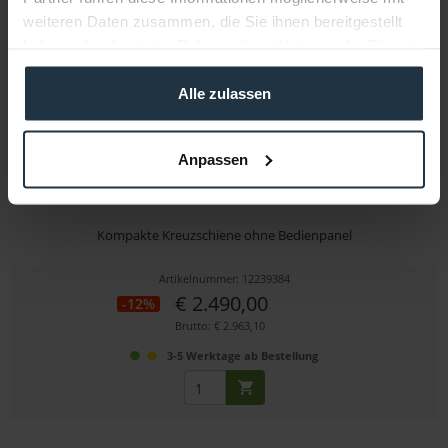
weiteren Daten zusammen, die Sie ihnen bereitgestellt
haben oder die sie im Rahmen Ihrer Nutzung der Dienste
gesammelt haben.
Alle zulassen
Anpassen
AJA KUMO 1616 3G-SDI-Router
Kompakte Kreuzschiene ohne Bedienpanel
Artikelnummer: 12239384
€ 2.490,00
-12%
Brutto: € 2.963,10
3-5 Werktage ab Bestellung