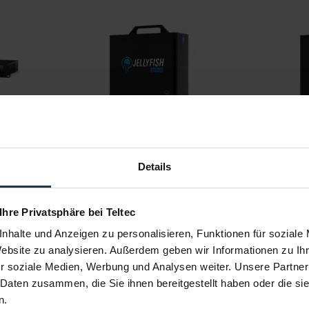
d Store
OWC Jellyfish Studio 16TB
OWC Je
er
Shared Storage Server mit 16TB
Shared 
Details
5
Artikelnummer: 12330488
Art
Preis auf
-58%
-57%
Anfrage
 Ihre Privatsphäre bei Teltec
ellung
Liefertermin bitte anfragen
Li
nhalte und Anzeigen zu personalisieren, Funktionen für soziale
Details
Website zu analysieren. Außerdem geben wir Informationen zu I
r soziale Medien, Werbung und Analysen weiter. Unsere Partner
 Daten zusammen, die Sie ihnen bereitgestellt haben oder die s
n.