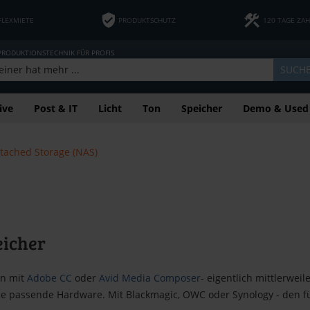
FLEXMIETE
PRODUKTSCHUTZ
120 TAGE ZA
 PRODUKTIONSTECHNIK FÜR PROFIS
SUCH
ive
Post & IT
Licht
Ton
Speicher
Demo & Used
tached Storage (NAS)
icher
en mit
Adobe CC
oder
Avid Media Composer
- eigentlich mittlerwei
 die passende Hardware. Mit Blackmagic, OWC oder Synology - den 