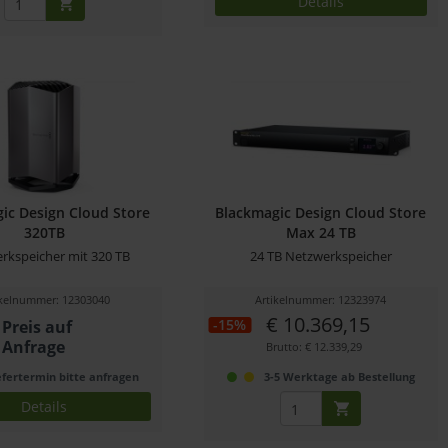
Details
ic Design Cloud Store
Blackmagic Design Cloud Store
320TB
Max 24 TB
rkspeicher mit 320 TB
24 TB Netzwerkspeicher
ikelnummer: 12303040
Artikelnummer: 12323974
€ 10.369,15
-15%
Preis auf
Anfrage
Brutto: € 12.339,29
efertermin bitte anfragen
3-5 Werktage ab Bestellung
Details