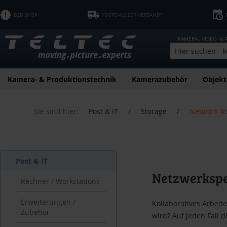
B2B SHOP
KOSTENLOSER VERSAND*
KAMERA-, VIDEO- &
Kamera- & Produktionstechnik
Kamerazubehör
Objekt
Sie sind hier:
Post & IT
/
Storage
/
Network At
Post & IT
Netzwerkspe
Rechner / Workstations
Erweiterungen /
Kollaboratives Arbeit
Zubehör
wird? Auf jeden Fall