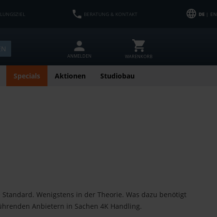
HLUNGSZIEL
BERATUNG & KONTAKT
DE
| EN
EN
ANMELDEN
WARENKORB
Specials
Aktionen
Studiobau
le Standard. Wenigstens in der Theorie. Was dazu benötigt
führenden Anbietern in Sachen 4K Handling.