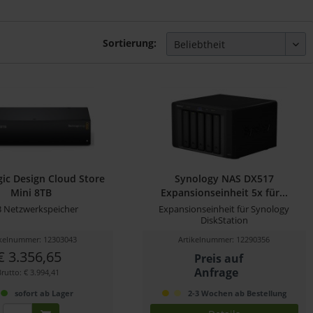
Sortierung:
ic Design Cloud Store
Synology NAS DX517
Mini 8TB
Expansionseinheit 5x für...
B Netzwerkspeicher
Expansionseinheit für Synology
DiskStation
ikelnummer: 12303043
Artikelnummer: 12290356
€ 3.356,65
Preis auf
Anfrage
Brutto: € 3.994,41
sofort ab Lager
2-3 Wochen ab Bestellung