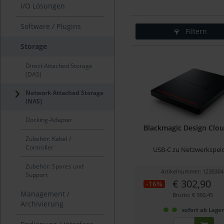
I/O Lösungen
Software / Plugins
Filtern
Storage
Direct Attached Storage
(DAS)
Network Attached Storage
(NAS)
Docking-Adapter
Blackmagic Design Clo
Zubehör: Kabel /
Controller
USB-C zu Netzwerkspei
Zubehör: Spares und
Artikelnummer: 1230304
Support
€ 302,90
-16%
Management /
Brutto: € 360,45
Archivierung
sofort ab Lage