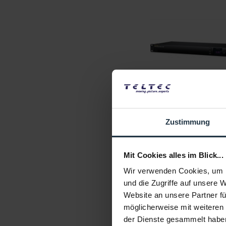
Blackmagic Design Clou
Max 48 TB
48 TB Netzwerkspeich
Zustimmung
Artikelnummer: 1232397
€ 15.897,15
-16%
Brutto: € 18.917,61
Mit Cookies alles im Blick...
3-5 Werktage ab Best
Wir verwenden Cookies, um I
und die Zugriffe auf unsere 
Website an unsere Partner fü
möglicherweise mit weiteren
der Dienste gesammelt habe