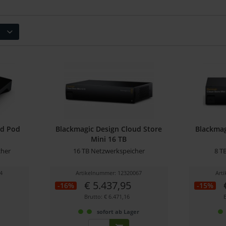
ud Pod
Blackmagic Design Cloud Store
Blackmag
Mini 16 TB
cher
16 TB Netzwerkspeicher
8 T
4
Artikelnummer: 12320067
Art
€ 5.437,95
-16%
-15%
Brutto: € 6.471,16
r
sofort ab Lager