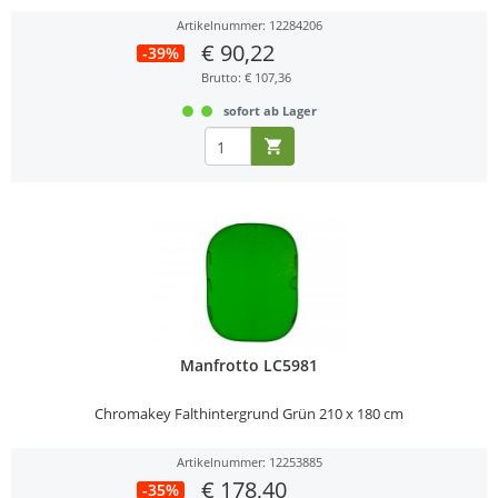
Artikelnummer: 12284206
€ 90,22
-39%
Brutto: € 107,36
sofort ab Lager
Manfrotto LC5981
Chromakey Falthintergrund Grün 210 x 180 cm
Artikelnummer: 12253885
€ 178,40
-35%