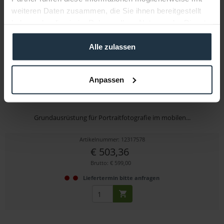
weiteren Daten zusammen, die Sie ihnen bereitgestellt
haben oder die sie im Rahmen Ihrer Nutzung der Dienste
gesammelt haben.
Alle zulassen
Anpassen
HELIOS 300P III Profi-Blitzstudio 2er-Set
Grundausrüstung für Portraitfotografie im mobilen...
Artikelnummer: 12317578
€ 503,36
Brutto: € 599,00
Liefertermin bitte anfragen