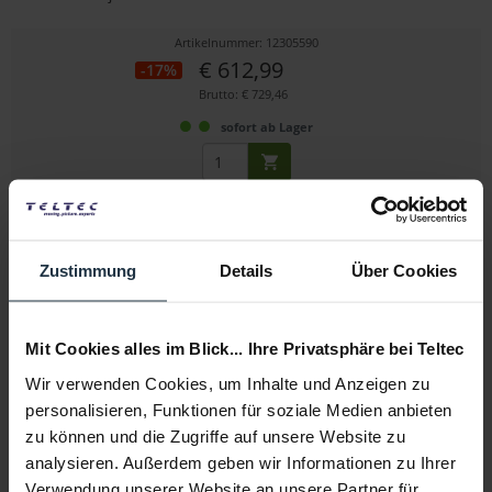
Artikelnummer: 12305590
€ 612,99
-17%
Brutto: € 729,46
sofort ab Lager
Zustimmung
Details
Über Cookies
Mit Cookies alles im Blick... Ihre Privatsphäre bei Teltec
DZOFILM Vespid Prime FF 35 mm T2.1 PL/EF-Mount
Wir verwenden Cookies, um Inhalte und Anzeigen zu
personalisieren, Funktionen für soziale Medien anbieten
Cine-Objektiv mit 35 mm Brennweite mit PL und EF Mount
zu können und die Zugriffe auf unsere Website zu
analysieren. Außerdem geben wir Informationen zu Ihrer
Artikelnummer: 12292567
Verwendung unserer Website an unsere Partner für