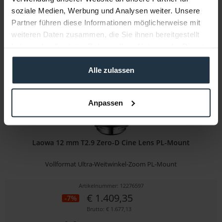
€ 632,10
-14%
soziale Medien, Werbung und Analysen weiter. Unsere
Brutto: € 752,20
Partner führen diese Informationen möglicherweise mit
sofort ab Lager
weiteren Daten zusammen, die Sie ihnen bereitgestellt
haben oder die sie im Rahmen Ihrer Nutzung der Dienste
gesammelt haben.
Alle zulassen
Anpassen
Laowa 12 mm T2.9 Zero-D Cine Lens PL-Mount
Vollformat Ultra-Weitwinkel-Zoom PL-Mount
Artikelnummer: 12276597
€ 1.409,35
-7%
Brutto: € 1.677,13