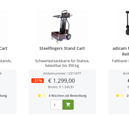
Cart
Steelfingers Stand Cart
adicam 
Rei
Stands,
Schwerlastsackkarre für Stative,
Faltbarer
belastbar bis 350 kg
6
Artikelnummer: 12311677
Art
€ 1.299,00
-31%
Brutto: € 1.545,81
lung
4 Wochen ab Bestellung
2