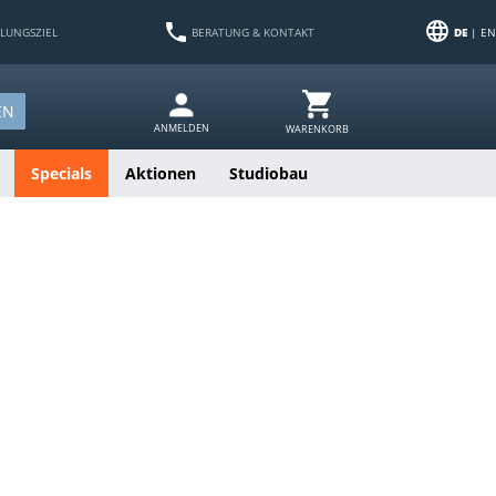
HLUNGSZIEL
BERATUNG & KONTAKT
DE
| EN
EN
ANMELDEN
WARENKORB
Specials
Aktionen
Studiobau