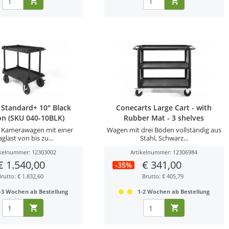
 Standard+ 10" Black
Conecarts Large Cart - with
on (SKU 040-10BLK)
Rubber Mat - 3 shelves
r Kamerawagen mit einer
Wagen mit drei Böden vollständig aus
aglast von bis zu...
Stahl, Schwarz...
ikelnummer: 12303002
Artikelnummer: 12306984
€ 1.540,00
€ 341,00
-35%
Brutto: € 1.832,60
Brutto: € 405,79
-3 Wochen ab Bestellung
1-2 Wochen ab Bestellung