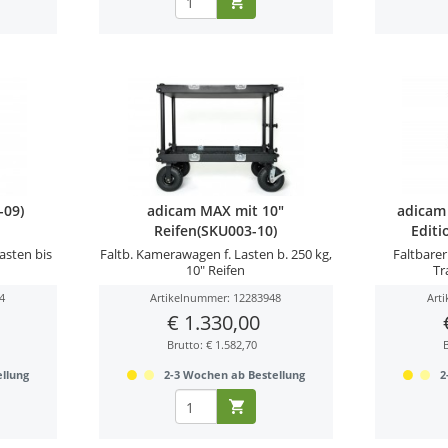
-09)
adicam MAX mit 10"
adicam
Reifen(SKU003-10)
Editi
asten bis
Faltb. Kamerawagen f. Lasten b. 250 kg,
Faltbare
10" Reifen
Tr
4
Artikelnummer: 12283948
Art
€ 1.330,00
Brutto: € 1.582,70
llung
2-3 Wochen ab Bestellung
2