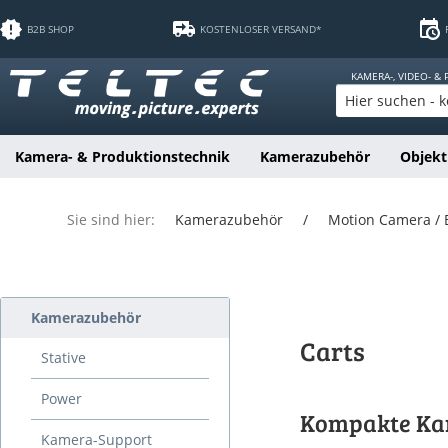
B2B SHOP
KOSTENLOSER VERSAND*
KAMERA-, VIDEO- &
Kamera- & Produktionstechnik
Kamerazubehör
Objekt
Sie sind hier:
Kamerazubehör
/
Motion Camera /
Kamerazubehör
Carts
Stative
Power
Kompakte K
Kamera-Support