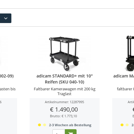
02-09)
adicam STANDARD+ mit 10"
adicam MA
Reifen (SKU 040-10)
asten bis
Faltbarer Kamerawagen mit 200 kg
faltbarer
Traglast
6
Artikelnummer: 12287995
Art
€ 1.490,00
Brutto: € 1.773,10
r
2-3 Wochen ab Bestellung
2