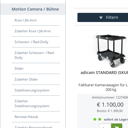
Motion Camera / Bühne
Filtern
Kran / Jib-Arm
Zubehör Kran / Jib-Arm
Schienen- / Rad-Dolly
Zubehör Schienen- / Rad-
Dolly
Slider
adicam STANDARD (SKU0
Zubehör Slider
Faltbarer Kamerawagen für L
200 kg
Stabilisierungssystem
Artikelnummer: 1227408
Zubehör
€ 1.100,00
Stabilisierungssystem
Brutto: € 1.309,00
Remote-Heads
sofort ab Lage
Zubehör Remote-Heads