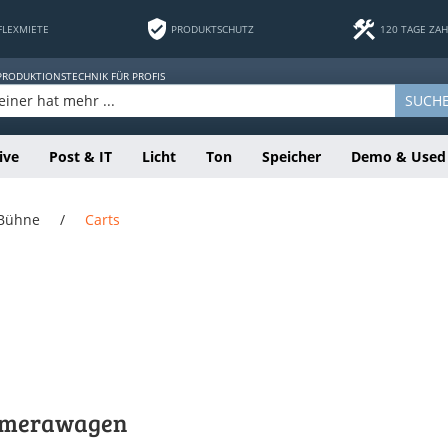
FLEXMIETE
PRODUKTSCHUTZ
120 TAGE ZA
 PRODUKTIONSTECHNIK FÜR PROFIS
SUCH
ive
Post & IT
Licht
Ton
Speicher
Demo & Used
 Bühne
/
Carts
amerawagen