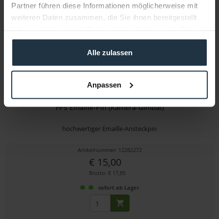
Partner führen diese Informationen möglicherweise mit
weiteren Daten zusammen, die Sie ihnen bereitgestellt
haben oder die sie im Rahmen Ihrer Nutzung der Dienste
gesammelt haben.
Alle zulassen
Anpassen
FPS Emaille-Pin (Kamera-Gimbal)
hochwertiger Emaille-Ansteckpin
Artikelnummer: 12282272
€ 15,00
Brutto: € 17,85
sofort ab Lager