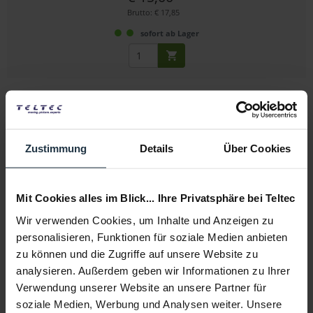
Brutto: € 17,85
sofort ab Lager
Zustimmung
Details
Über Cookies
FPS Emaille-Pin (4K HMI-Leuchte)
Mit Cookies alles im Blick... Ihre Privatsphäre bei Teltec
Wir verwenden Cookies, um Inhalte und Anzeigen zu
hochwertiger Emaille-Ansteckpin
personalisieren, Funktionen für soziale Medien anbieten
zu können und die Zugriffe auf unsere Website zu
Artikelnummer: 12282271
€ 15,00
analysieren. Außerdem geben wir Informationen zu Ihrer
Brutto: € 17,85
Verwendung unserer Website an unsere Partner für
soziale Medien, Werbung und Analysen weiter. Unsere
sofort ab Lager