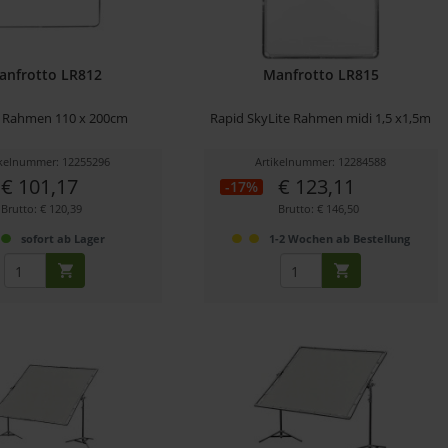
anfrotto LR812
Manfrotto LR815
e Rahmen 110 x 200cm
Rapid SkyLite Rahmen midi 1,5 x1,5m
ikelnummer: 12255296
Artikelnummer: 12284588
€ 101,17
€ 123,11
-17%
Brutto: € 120,39
Brutto: € 146,50
sofort ab Lager
1-2 Wochen ab Bestellung