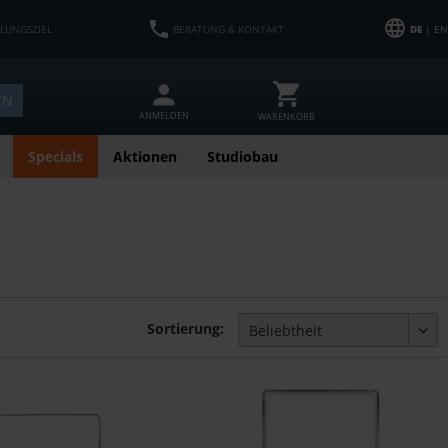
HLUNGSZIEL
BERATUNG & KONTAKT
DE
| EN
EN
ANMELDEN
WARENKORB
Specials
Aktionen
Studiobau
Sortierung: