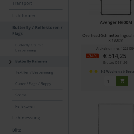
Transport
Lichtformer
Avenger H600M
Butterfly / Reflektoren /
Flags
Overhead-Schmetterlingsrah
x 183cm
Butterfly Kits mit
Artikelnummer: 1229159
Bespannung
€ 514,25
-34%
Butterfly Rahmen
Brutto: € 611,96
1-2 Wochen ab Beste
Textilien / Bespannung
Cutter / Flags / Floppy
Scrims
Reflektoren
Lichtmessung
Blitz