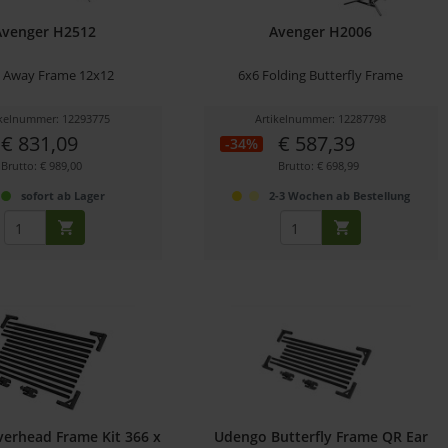
Avenger H2512
Avenger H2006
d Away Frame 12x12
6x6 Folding Butterfly Frame
ikelnummer: 12293775
Artikelnummer: 12287798
€ 831,09
€ 587,39
-34%
Brutto: € 989,00
Brutto: € 698,99
sofort ab Lager
2-3 Wochen ab Bestellung
erhead Frame Kit 366 x
Udengo Butterfly Frame QR Ear