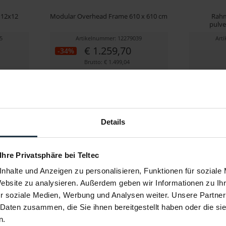
 12x12
Modular Overhead Frame 610 x 610 cm
Rahm
pulve
5
Artikelnummer: 12279039
Art
€ 1.259,70
-34%
Brutto: € 1.499,04
nfragen
1-2 Wochen ab Bestellung
1
Details
 Ihre Privatsphäre bei Teltec
nhalte und Anzeigen zu personalisieren, Funktionen für soziale
Website zu analysieren. Außerdem geben wir Informationen zu I
r soziale Medien, Werbung und Analysen weiter. Unsere Partner
 Daten zusammen, die Sie ihnen bereitgestellt haben oder die s
n.