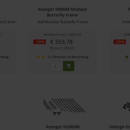
Avenger H800M Modular
Butterfly Frame
groß 3x3m
8x8 Modular Butterfly Frame
Fol
1
Artikelnummer: 12257723
Art
€ 553,78
-34%
-35%
Brutto: € 659,00
llung
1-2 Wochen ab Bestellung
Avenger H2000M
Udengo Ov