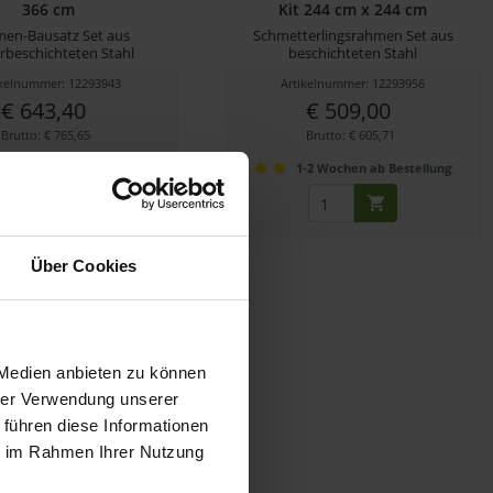
366 cm
Kit 244 cm x 244 cm
en-Bausatz Set aus
Schmetterlingsrahmen Set aus
rbeschichteten Stahl
beschichteten Stahl
ikelnummer: 12293943
Artikelnummer: 12293956
€ 643,40
€ 509,00
Brutto: € 765,65
Brutto: € 605,71
-2 Wochen ab Bestellung
1-2 Wochen ab Bestellung
Über Cookies
 Medien anbieten zu können
hrer Verwendung unserer
 führen diese Informationen
ie im Rahmen Ihrer Nutzung