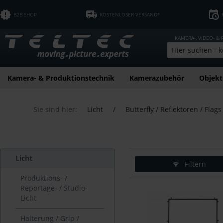
B2B SHOP
KOSTENLOSER VERSAND*
KAMERA-, VIDEO- &
Kamera- & Produktionstechnik
Kamerazubehör
Objekt
Sie sind hier:
Licht
/
Butterfly / Reflektoren / Flags
Licht
Filtern
Produktions- /
Reportage- / Studio-
Licht
Halterung / Grip /