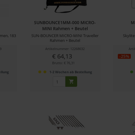
SUNBOUNCE1MM-000 MICRO-
M
MINI Rahmen + Beutel
men, 183
SUN-BOUNCER MICRO-MINI Traveller
Skylit
Rahmen + Beutel
9
Artikelnummer: 12268632
Art
€ 64,13
-25%
Brutto: € 76,31
llung
1-2 Wochen ab Bestellung