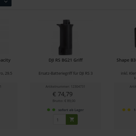
acity
DJI RS BG21 Griff
Shape B3
ro, 29.5
Ersatz-Batteriegriff für DJI RS 3
inkl. K
1
Artikelnummer: 12304731
Art
€ 74,79
Brutto: € 89,00
r
sofort ab Lager
1