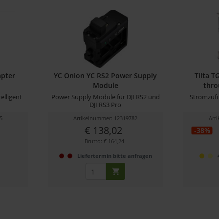
apter
YC Onion YC RS2 Power Supply
Tilta 
Module
throu
elligent
Power Supply Module für DJI RS2 und
Stromzufu
DJI RS3 Pro
5
Artikelnummer: 12319782
Art
€ 138,02
-38%
Brutto: € 164,24
r
Liefertermin bitte anfragen