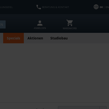
HLUNGSZIEL
BERATUNG & KONTAKT
DE
| EN
EN
ANMELDEN
WARENKORB
Specials
Aktionen
Studiobau