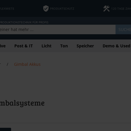
FLEXMIETE
PRODUKTSCHUTZ
120 TAGE ZA
 PRODUKTIONSTECHNIK FÜR PROFIS
SUCH
ive
Post & IT
Licht
Ton
Speicher
Demo & Used
r
/
Gimbal Akkus
imbalsysteme