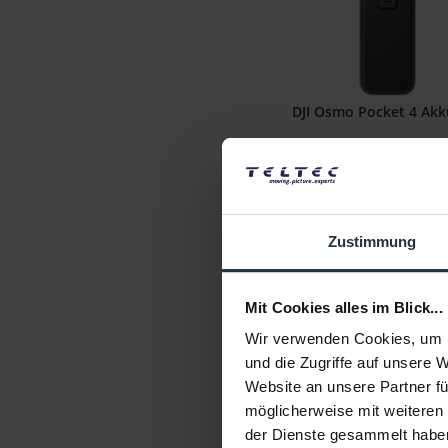
DJI Osmo Pocket 4 Akku
mit integriertem 1.080 mA
Artikelnummer: 1235193
€ 57,98
Zustimmung
Brutto: € 69,00
Liefertermin bitte a
Mit Cookies alles im Blick...
Wir verwenden Cookies, um I
und die Zugriffe auf unsere 
Website an unsere Partner fü
möglicherweise mit weiteren
der Dienste gesammelt habe