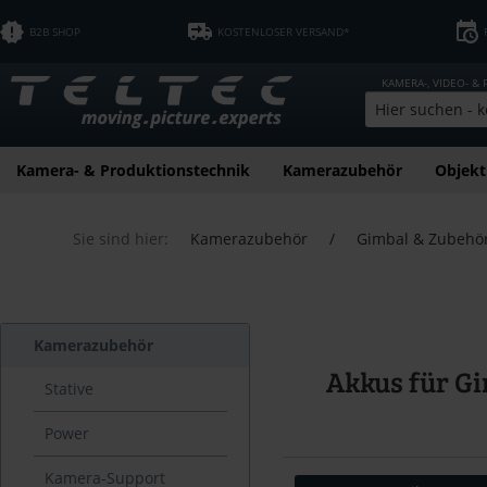
B2B SHOP
KOSTENLOSER VERSAND*
KAMERA-, VIDEO- &
Kamera- & Produktionstechnik
Kamerazubehör
Objekt
Sie sind hier:
Kamerazubehör
/
Gimbal & Zubehö
Kamerazubehör
Akkus für G
Stative
Power
Kamera-Support