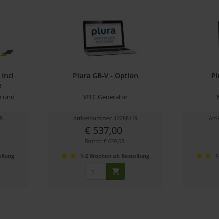
incl
Plura GB-V - Option
Pl
e
 und
VITC Generator
8
Artikelnummer: 12288119
Art
€ 537,00
Brutto: € 639,03
llung
1-2 Wochen ab Bestellung
1