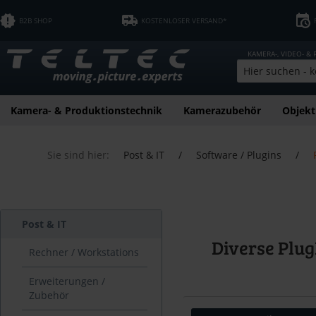
B2B SHOP
KOSTENLOSER VERSAND*
KAMERA-, VIDEO- &
Kamera- & Produktionstechnik
Kamerazubehör
Objekt
Sie sind hier:
Post & IT
/
Software / Plugins
/
Post & IT
Diverse Plug
Rechner / Workstations
Erweiterungen /
Zubehör