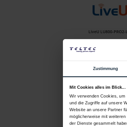
LiveU LU800-PRO2-
Multi-Kamera-Lizen
Artikelnummer: 1229866
€ 4.000,00
Zustimmung
Brutto: € 4.760,00
1-2 Wochen ab Beste
Mit Cookies alles im Blick...
Wir verwenden Cookies, um I
und die Zugriffe auf unsere 
Website an unsere Partner fü
möglicherweise mit weiteren
der Dienste gesammelt habe