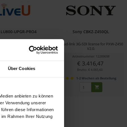
U LU800-UPGR-PRO4
Sony CBKZ-Z450QL
u PRO4 Lizenz Upgrade
Quad-link 3G-SDI license for PXW-Z450
V2.0.
ikelnummer: 12298667
Artikelnummer: 12289698
€ 5.000,00
€ 3.416,47
Über Cookies
Brutto: € 5.950,00
Brutto: € 4.065,60
-2 Wochen ab Bestellung
1-2 Wochen ab Bestellung
 Medien anbieten zu können
hrer Verwendung unserer
 führen diese Informationen
ie im Rahmen Ihrer Nutzung