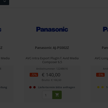
4Z
Panasonic AJ-PS002Z
Pan
d Media
AVC-Intra Export PlugIn f. Avid Media
AVC-Long
Composer 6.5
8
Artikelnummer: 12248616
Art
€ 140,00
-5%
-5%
Brutto: € 166,60
llung
Liefertermin bitte anfragen
1