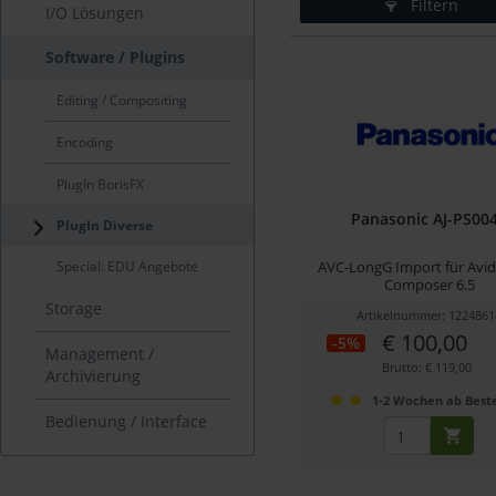
Filtern
I/O Lösungen
Software / Plugins
Editing / Compositing
Encoding
PlugIn BorisFX
Panasonic AJ-PS00
PlugIn Diverse
Special: EDU Angebote
AVC-LongG Import für Avi
Composer 6.5
Storage
Artikelnummer: 1224861
€ 100,00
-5%
Management /
Brutto: € 119,00
Archivierung
1-2 Wochen ab Beste
Bedienung / Interface