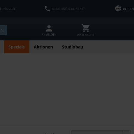
HLUNGSZIEL
BERATUNG & KONTAKT
DE
| EN
EN
ANMELDEN
WARENKORB
Specials
Aktionen
Studiobau