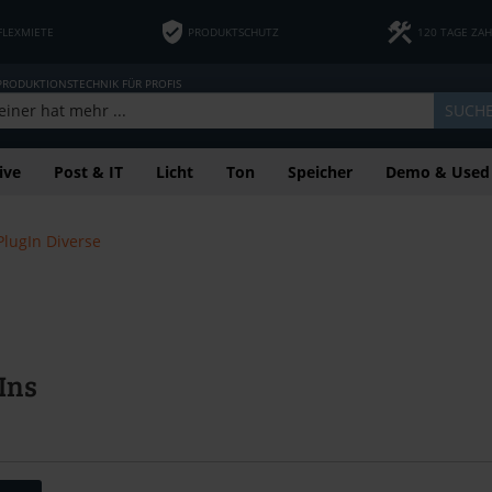
FLEXMIETE
PRODUKTSCHUTZ
120 TAGE ZA
 PRODUKTIONSTECHNIK FÜR PROFIS
SUCH
ive
Post & IT
Licht
Ton
Speicher
Demo & Used
PlugIn Diverse
Ins