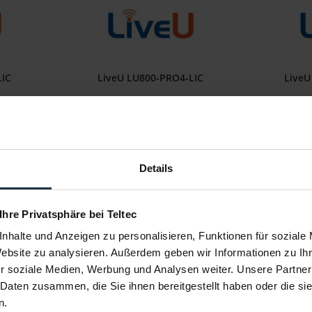
LIC
LiveU LU800-PRO4-LIC
Live
z
Multi-Kamera-Lizenz
PRO2 z
5
Artikelnummer: 12298666
Art
€ 8.600,00
Details
Brutto: € 10.234,00
llung
1-2 Wochen ab Bestellung
1
 Ihre Privatsphäre bei Teltec
nhalte und Anzeigen zu personalisieren, Funktionen für soziale
Website zu analysieren. Außerdem geben wir Informationen zu I
r soziale Medien, Werbung und Analysen weiter. Unsere Partner
 Daten zusammen, die Sie ihnen bereitgestellt haben oder die s
n.