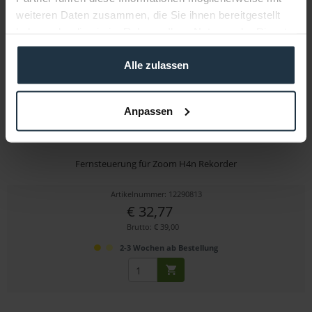
weiteren Daten zusammen, die Sie ihnen bereitgestellt
haben oder die sie im Rahmen Ihrer Nutzung der Dienste
gesammelt haben.
Alle zulassen
Anpassen
Zoom RC-4
Fernsteuerung für Zoom H4n Rekorder
Artikelnummer: 12290813
€ 32,77
Brutto: € 39,00
2-3 Wochen ab Bestellung