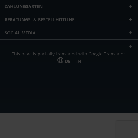
ZAHLUNGSARTEN
BERATUNGS- & BESTELLHOTLINE
SOCIAL MEDIA
This page is partially translated with Google Translator.
DE
| EN
* zzgl. Versandkosten
Unser Angebot richtet sich an gewerbliche Kunden, Selbständige und
Freiberufler. Das Angebot ist freibleibend. Irrtümer und Änderungen
vorbehalten. Alle Preise in Euro und zzgl. der gesetzlich gültigen
Mehrwertsteuer & Versandkosten.
*Leasingpreis bei 48 Mon.
*Leasingpreis bei 48 Mon.
VPE = Verpackungseinheit
UVP = unverbindliche Preisempfehlung des Herstellers (Nettopreis)