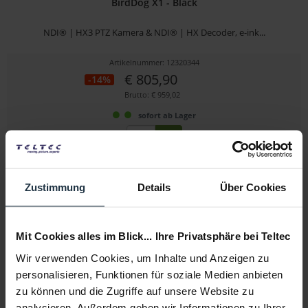
BirdDog X1 - Black
NDI® | HX3 PTZ Kamera & NDI® | HX Decoder, e-ink...
Artikelnummer: 12320344
€ 805,90
-14%
Brutto: € 959,02
sofort ab Lager
Zustimmung
Details
Über Cookies
Mit Cookies alles im Blick... Ihre Privatsphäre bei Teltec
Wir verwenden Cookies, um Inhalte und Anzeigen zu
Panasonic AW-UE4KG
personalisieren, Funktionen für soziale Medien anbieten
zu können und die Zugriffe auf unsere Website zu
4K PTZ-Kamera mit 4K/30p, HDMI, LAN und USB
analysieren. Außerdem geben wir Informationen zu Ihrer