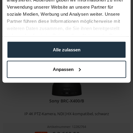
Verwendung unserer Website an unsere Partner für
Artikelnummer: 12282561
soziale Medien, Werbung und Analysen weiter. Unsere
€ 890,00
-29%
Partner führen diese Informationen möglicherweise mit
Brutto: € 1.059,10
weiteren Daten zusammen, die Sie ihnen bereitgestellt
sofort ab Lager
haben oder die sie im Rahmen Ihrer Nutzung der Dienste
gesammelt haben.
Alle zulassen
Anpassen
Sony BRC-X400/B
IP 4K PTZ-Kamera, NDI|HX-kompatibel, schwarz
Artikelnummer: 12282764