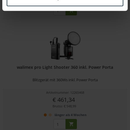
2-3 Wochen ab Bestellung
walimex pro Light Shooter 360 inkl. Power Porta
Blitzgerät mit 360Ws inkl. Power Porta
Artikelnummer: 12265468
€ 461,34
Brutto: € 548,99
länger als 4 Wochen