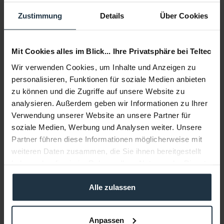
€ 192,44
-23%
Brutto: € 229,00
Zustimmung
Details
Über Cookies
Liefertermin bitte anfragen
Mit Cookies alles im Blick... Ihre Privatsphäre bei Teltec
Wir verwenden Cookies, um Inhalte und Anzeigen zu
personalisieren, Funktionen für soziale Medien anbieten
zu können und die Zugriffe auf unsere Website zu
analysieren. Außerdem geben wir Informationen zu Ihrer
Verwendung unserer Website an unsere Partner für
soziale Medien, Werbung und Analysen weiter. Unsere
Partner führen diese Informationen möglicherweise mit
Olympus FL-900R
weiteren Daten zusammen, die Sie ihnen bereitgestellt
haben oder die sie im Rahmen Ihrer Nutzung der Dienste
drahtloser Blitz mit einer max. Leitzahl von 58
gesammelt haben.
Alle zulassen
Artikelnummer: 12267526
€ 377,31
Brutto: € 449,00
Anpassen