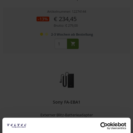
Artikelnummer: 12274144
€ 234,45
-13%
Brutto: € 279,00
2-3 Wochen ab Bestellung
Sony FA-EBA1
Externer Blitz-Batterieadapter
Artikelnummer: 12274128