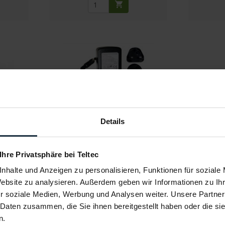
ür LED
Astera AX1-CHR
A
)
Details
D-Leuchte
Ladegerät für Astera AX-1
5V, 3A AC z
4
Artikelnummer: 12280260
Art
 Ihre Privatsphäre bei Teltec
€ 14,80
nhalte und Anzeigen zu personalisieren, Funktionen für soziale
Brutto: € 17,61
Website zu analysieren. Außerdem geben wir Informationen zu I
llung
sofort ab Lager
r soziale Medien, Werbung und Analysen weiter. Unsere Partner
 Daten zusammen, die Sie ihnen bereitgestellt haben oder die s
n.