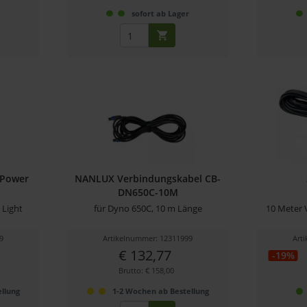
r
sofort ab Lager
 Power
NANLUX Verbindungskabel CB-
DN650C-10M
 Light
für Dyno 650C, 10 m Länge
10 Meter 
l
9
Artikelnummer: 12311999
Art
€ 132,77
-19%
Brutto: € 158,00
llung
1-2 Wochen ab Bestellung