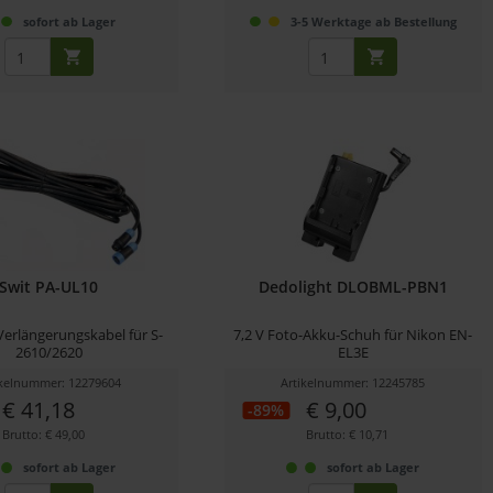
sofort ab Lager
3-5 Werktage ab Bestellung
Swit PA-UL10
Dedolight DLOBML-PBN1
Verlängerungskabel für S-
7,2 V Foto-Akku-Schuh für Nikon EN-
2610/2620
EL3E
ikelnummer: 12279604
Artikelnummer: 12245785
€ 41,18
€ 9,00
-89%
Brutto: € 49,00
Brutto: € 10,71
sofort ab Lager
sofort ab Lager