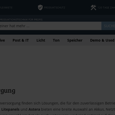
FLEXMIETE
PRODUKTSCHUTZ
120 TAGE ZA
 PRODUKTIONSTECHNIK FÜR PROFIS
SUCH
ive
Post & IT
Licht
Ton
Speicher
Demo & Used
rgung
mversorgung finden sich Lösungen, die für den zuverlässigen Betri
,
Litepanels
und
Astera
bieten eine breite Auswahl an Akkus, Netz