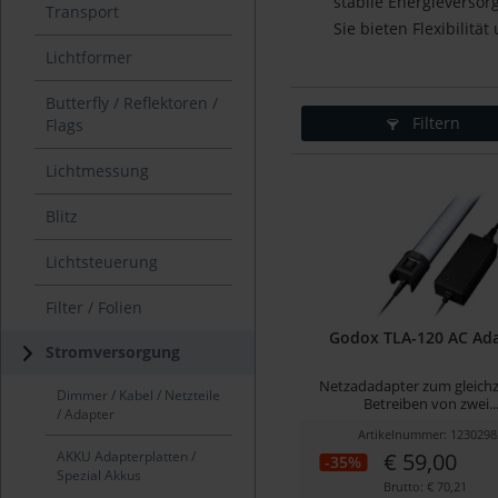
stabile Energieversor
Transport
Sie bieten Flexibilitä
Lichtformer
Butterfly / Reflektoren /
Filtern
Flags
Lichtmessung
Blitz
Lichtsteuerung
Filter / Folien
Godox TLA-120 AC Ad
Stromversorgung
Netzadadapter zum gleichz
Dimmer / Kabel / Netzteile
Betreiben von zwei..
/ Adapter
Artikelnummer: 1230298
AKKU Adapterplatten /
€ 59,00
-35%
Spezial Akkus
Brutto: € 70,21