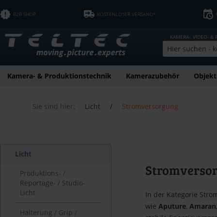
B2B SHOP
KOSTENLOSER VERSAND*
KAMERA-, VIDEO- &
Kamera- & Produktionstechnik
Kamerazubehör
Objekt
Sie sind hier:
Licht
/
Stromversorgung
Licht
Stromverso
Produktions- /
Reportage- / Studio-
Licht
In der Kategorie Stro
wie
Aputure
,
Amaran
Halterung / Grip /