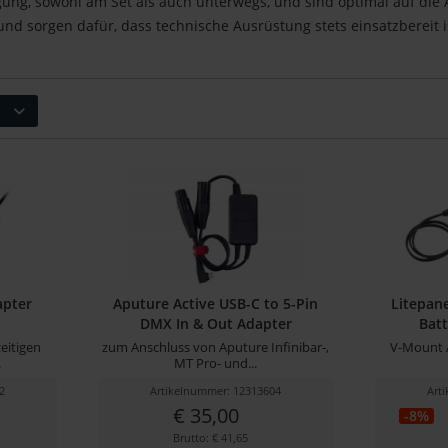
gung, sowohl am Set als auch unterwegs, und sind optimal auf di
t und sorgen dafür, dass technische Ausrüstung stets einsatzbereit i
apter
Aputure Active USB-C to 5-Pin
Litepan
DMX In & Out Adapter
Batt
eitigen
zum Anschluss von Aputure Infinibar-,
V-Mount A
.
MT Pro- und...
2
Artikelnummer: 12313604
Art
€ 35,00
-8%
Brutto: € 41,65