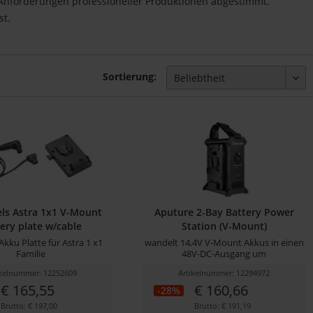
e Anforderungen professioneller Produktionen abgestimmt.
st.
Sortierung:
els Astra 1x1 V-Mount
Aputure 2-Bay Battery Power
ery plate w/cable
Station (V-Mount)
kku Platte für Astra 1 x1
wandelt 14,4V V-Mount Akkus in einen
Familie
48V-DC-Ausgang um
ikelnummer: 12252609
Artikelnummer: 12294972
€ 165,55
€ 160,66
-28%
Brutto: € 197,00
Brutto: € 191,19