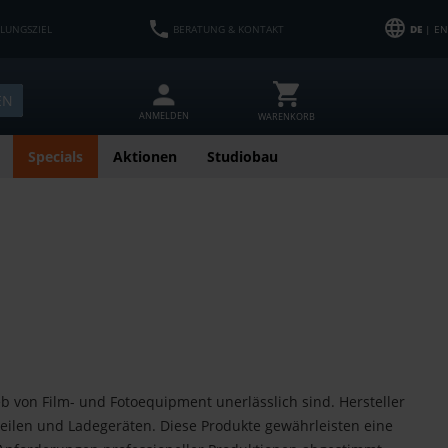
HLUNGSZIEL
BERATUNG & KONTAKT
DE
| EN
EN
ANMELDEN
WARENKORB
Specials
Aktionen
Studiobau
eb von Film- und Fotoequipment unerlässlich sind. Hersteller
teilen und Ladegeräten. Diese Produkte gewährleisten eine