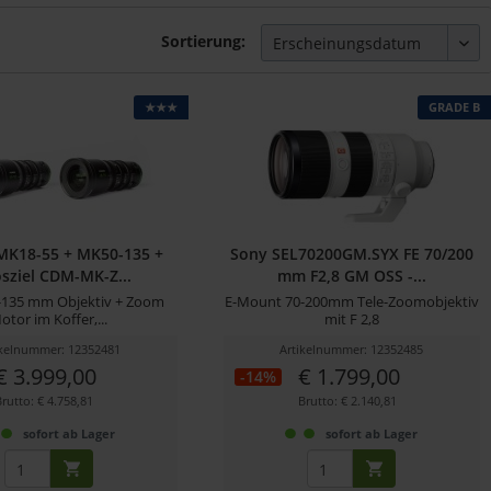
Sortierung:
★★★
GRADE B
MK18-55 + MK50-135 +
Sony SEL70200GM.SYX FE 70/200
sziel CDM-MK-Z...
mm F2,8 GM OSS -...
0-135 mm Objektiv + Zoom
E-Mount 70-200mm Tele-Zoomobjektiv
otor im Koffer,...
mit F 2,8
ikelnummer: 12352481
Artikelnummer: 12352485
€ 3.999,00
€ 1.799,00
-14%
Brutto: € 4.758,81
Brutto: € 2.140,81
sofort ab Lager
sofort ab Lager