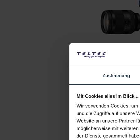
Sony SEL24240.SYX FE24-
6.3 OSS - Opb
E-Mount FE 24240 Zoom-O
Artikelnummer: 1234852
Zustimmung
€ 581,98
-37%
Brutto: € 692,56
Mit Cookies alles im Blick...
sofort ab Lage
Wir verwenden Cookies, um I
und die Zugriffe auf unsere 
Website an unsere Partner fü
möglicherweise mit weiteren
der Dienste gesammelt habe