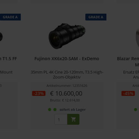
GRADE A
GRADE A
T1.5 FF
Fujinon XK6x20-SAM - ExDemo
Blazar Re
M
L-Mount
35mm PL 4K Cine 20-120mm, T3.5 High-
Ersatz 
Zoom-Objektiv
An
3
Artikelnummer: 12351626
Art
€ 10.600,00
-23%
-45%
Brutto: € 12.614,00
r
sofort ab Lager