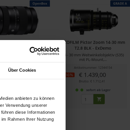
OpenBox
GRADE A
 - 70 mm F2.8 DG DN |
DZOFILM Pictor Zoom 14-30 mm
ntemporary -...
T2.8 BLK - ExDemo
mm F2,8 Standard-Zoom-
14 - 30 mm Weitwinkelobjektiv (S35)
Objektiv für...
mit PL-Mount,...
ikelnummer: 12347188
Artikelnummer: 12344154
Über Cookies
€ 701,73
€ 1.439,00
-36%
Brutto: € 835,06
Brutto: € 1.712,41
sofort ab Lager
sofort ab Lager
 Medien anbieten zu können
hrer Verwendung unserer
 führen diese Informationen
ie im Rahmen Ihrer Nutzung