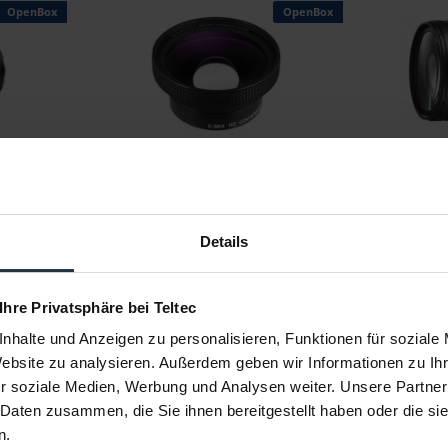
OpenBox
OpenBox
240/3.5-
Raynox HD-6600PRO 49 mm - Opb
Sigma 28
Co
bjektiv
nahezu verzeichnungsfreier
28 - 70 
Weitwinkelkonverter
4
Artikelnummer: 12347843
Art
Details
€ 213,23
-5%
Brutto: € 253,74
 Ihre Privatsphäre bei Teltec
r
sofort ab Lager
nhalte und Anzeigen zu personalisieren, Funktionen für soziale
Website zu analysieren. Außerdem geben wir Informationen zu I
r soziale Medien, Werbung und Analysen weiter. Unsere Partner
 Daten zusammen, die Sie ihnen bereitgestellt haben oder die s
n.