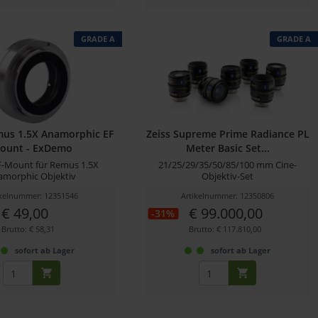
GRADE A
GRADE A
mus 1.5X Anamorphic EF
Zeiss Supreme Prime Radiance PL
ount - ExDemo
Meter Basic Set...
EF-Mount für Remus 1.5X
21/25/29/35/50/85/100 mm Cine-
amorphic Objektiv
Objektiv-Set
ikelnummer: 12351546
Artikelnummer: 12350806
€ 49,00
€ 99.000,00
-31%
Brutto: € 58,31
Brutto: € 117.810,00
sofort ab Lager
sofort ab Lager