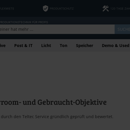
FLEXMIETE
PRODUKTSCHUTZ
120 TAGE ZA
 PRODUKTIONSTECHNIK FÜR PROFIS
SUCH
ive
Post & IT
Licht
Ton
Speicher
Demo & Used
room- und Gebraucht-Objektive
 durch den Teltec Service gründlich geprüft und bewertet.