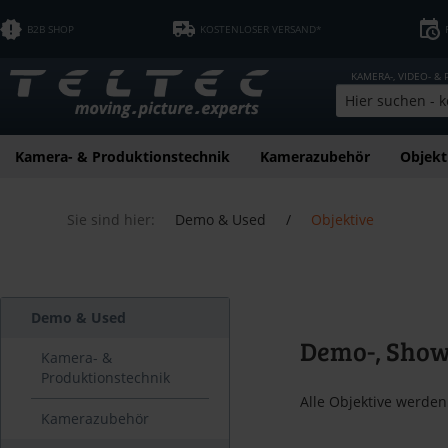
B2B SHOP
KOSTENLOSER VERSAND*
KAMERA-, VIDEO- &
Kamera- & Produktionstechnik
Kamerazubehör
Objekt
Sie sind hier:
Demo & Used
/
Objektive
Demo & Used
Demo-, Show
Kamera- &
Produktionstechnik
Alle Objektive werden
Kamerazubehör