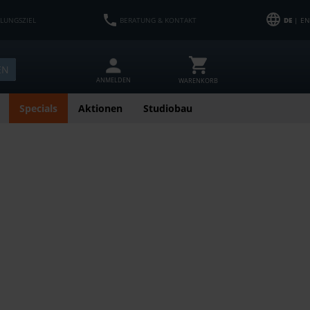
HLUNGSZIEL
BERATUNG & KONTAKT
DE
| EN
EN
ANMELDEN
WARENKORB
Specials
Aktionen
Studiobau