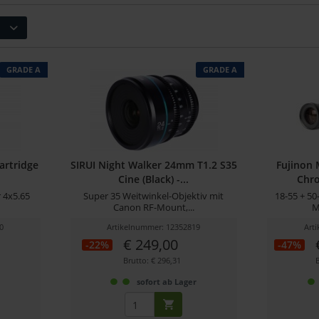
GRADE A
GRADE A
artridge
SIRUI Night Walker 24mm T1.2 S35
Fujinon 
Cine (Black) -...
Chro
 4x5.65
Super 35 Weitwinkel-Objektiv mit
18-55 + 5
Canon RF-Mount,...
M
0
Artikelnummer: 12352819
Art
€ 249,00
-22%
-47%
Brutto: € 296,31
r
sofort ab Lager